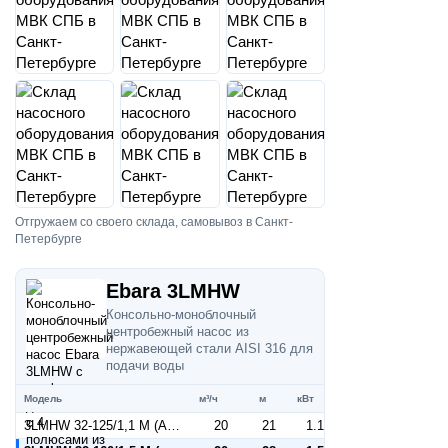
Отгружаем со своего склада, самовывоз в Санкт-
Петербурге
Ebara 3LMHW
Консольно-моноблочный
центробежный насос из
нержавеющей стали AISI 316 для
подачи воды
Модель
м³/ч
м
кВт
3LMHW 32-125/1,1 M (Артикул 1302209500)
20
21
1.1