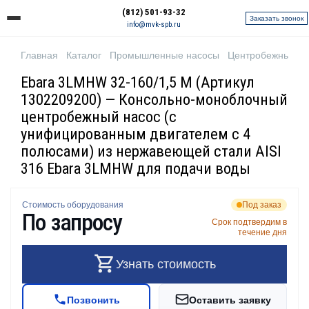
(812) 501-93-32
Заказать звонок
info@mvk-spb.ru
Главная
Каталог
Промышленные насосы
Центробежные н
Ebara 3LMHW 32-160/1,5 M (Артикул
1302209200) — Консольно-моноблочный
центробежный насос (с
унифицированным двигателем с 4
полюсами) из нержавеющей стали AISI
316 Ebara 3LMHW для подачи воды
Стоимость оборудования
Под заказ
По запросу
Срок подтвердим в
течение дня
Узнать стоимость
Позвонить
Оставить заявку