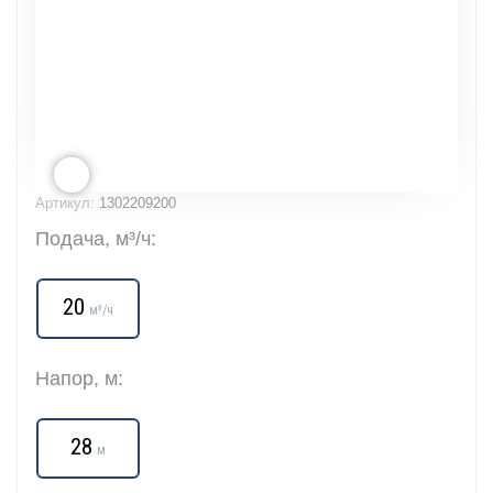
Артикул:
1302209200
Подача, м³/ч:
20
м³/ч
Напор, м:
28
м