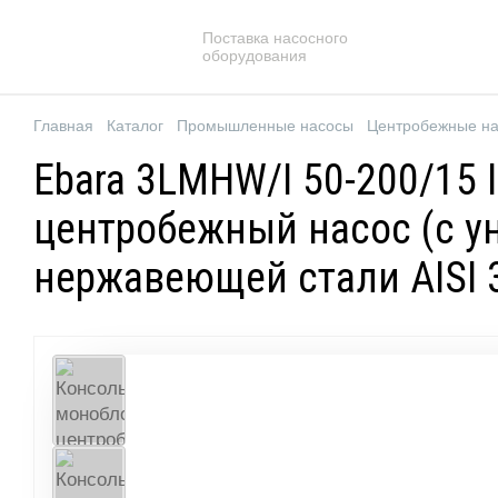
Поставка насосного
оборудования
Главная
Каталог
Промышленные насосы
Центробежные н
Ebara 3LMHW/I 50-200/15
центробежный насос (с у
нержавеющей стали AISI 