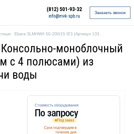
(812) 501-93-32
Заказать звонок
info@mvk-spb.ru
стные
Ebara 3LMHW/I 50-200/15 IE3 (Артикул 1332989206I)
 — Консольно-моноблочный
м с 4 полюсами) из
ачи воды
Стоимость оборудования
По запросу
Под заказ
Срок подтвердим в
течение дня