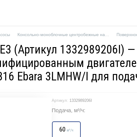
асосы
Консольно-моноблочные центробежные насосы
Поверхно
 IE3 (Артикул 1332989206I)
нифицированным двигателе
316 Ebara 3LMHW/I для под
Артикул:
1332989206I
Подача, м³/ч:
60
м³/ч