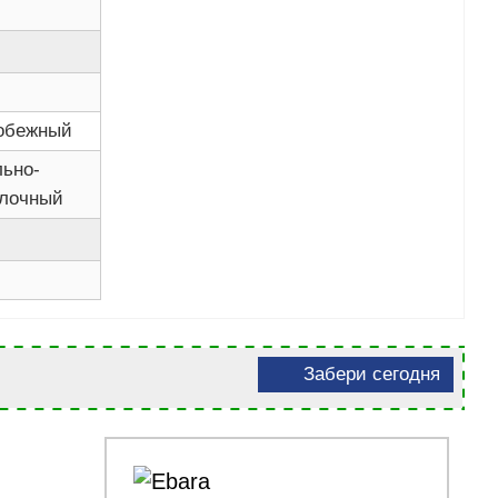
обежный
льно-
лочный
Забери сегодня