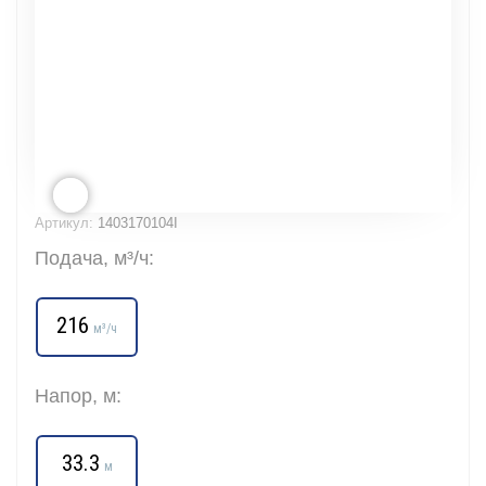
Артикул:
1403170104I
Подача, м³/ч:
216
м³/ч
Напор, м:
33.3
м