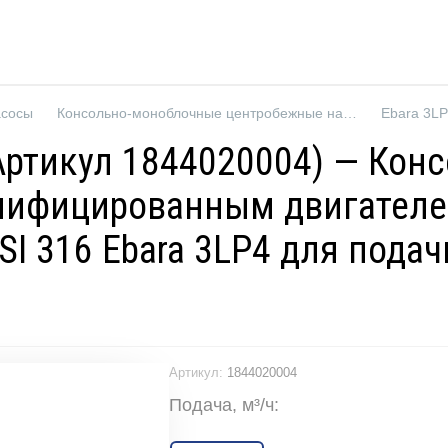
асосы
Консольно-моноблочные центробежные насосы
 (Артикул 1844020004) — Ко
нифицированным двигателе
I 316 Ebara 3LP4 для пода
Артикул:
1844020004
Подача, м³/ч: