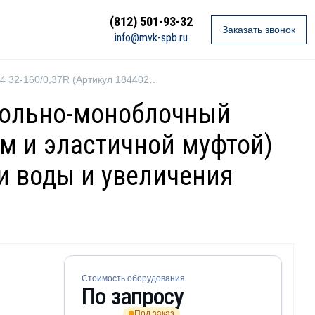
(812) 501-93-32
Заказать звонок
info@mvk-spb.ru
Ebara 3LP4 32-160/0,37R (Артикул 1844020004)
нсольно-моноблочный
м и эластичной муфтой)
чи воды и увеличения
Стоимость оборудования
По запросу
Под заказ