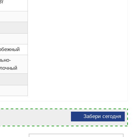
Вт
обежный
льно-
лочный
Забери сегодня