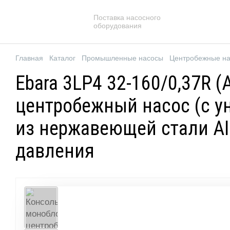
Поставка насосного
оборудования
Главная
Каталог
Промышленные насосы
Центробежные н
Ebara 3LP4 32-160/0,37R
центробежный насос (с у
из нержавеющей стали AIS
давления