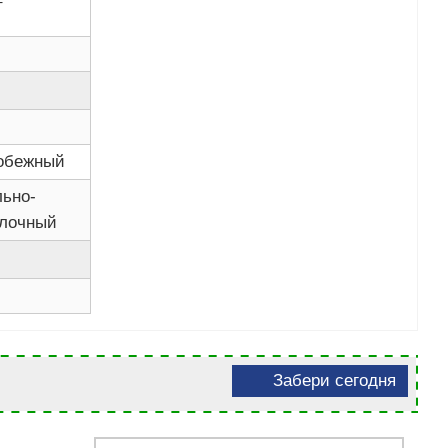
т
обежный
льно-
лочный
Забери сегодня