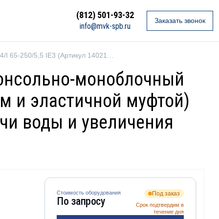
(812) 501-93-32
Заказать звонок
info@mvk-spb.ru
Ebara 3LP4/I 65-250/5,5 IE3 (Артикул 1402130104I)
— Консольно-моноблочный
м и эластичной муфтой)
ачи воды и увеличения
Стоимость оборудования
Под заказ
По запросу
Срок подтвердим в
течение дня