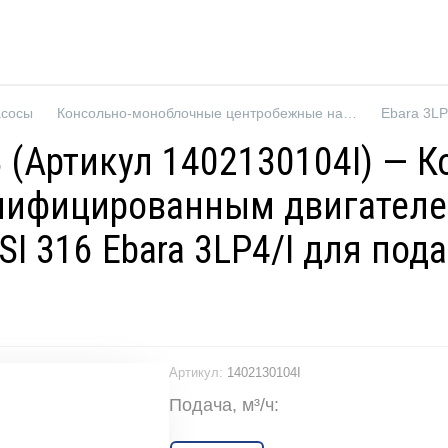
асосы
Консольно-моноблочные центробежные насосы
IE3 (Артикул 1402130104I) 
нифицированным двигателе
I 316 Ebara 3LP4/I для под
Артикул:
1402130104I
Подача, м³/ч: