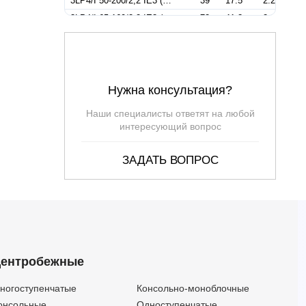
3LP4/I 50-200/2,2 IE3 (Артикул 1863100004I)
39
17.5
2.2
3LP4/I 65-160/2,2 IE3 (Артикул 1877400004I)
72
11.3
2.2
3LP4/I 65-200/2,2 IE3 (Артикул 1876400004I)
60
13.9
2.2
3LP4/I 65-200/2,2R IE3 (Артикул 1876400104I)
60
12.4
2.2
3LP4/I 80-160/2,2 IE3 (Артикул 1403100104I)
108
9.1
2.2
Нужна консультация?
3LP4/I 80-160/2,2R IE3 (Артикул 1403090104I)
108
9.1
2.2
3LP4/I 65-200/3 IE3 (Артикул 1876410004I)
72
15.8
3
Наши специалисты ответят на любой
3LP4/I 80-200/3 IE3 (Артикул 1404110104I)
108
12
3
интересующий вопрос
3LP4/I 65-250/4 IE3 (Артикул 1402120104I)
72
18.1
4
ЗАДАТЬ ВОПРОС
3LP4/I 80-200/4 IE3 (Артикул 1404120104I)
132
14.4
4
3LP4/I 80-200/4R IE3 (Артикул 1404130104I)
132
15.4
4
3LP4/I 65-250/5,5 IE3 (Артикул 1402130104I)
84
21.2
5.5
3LP4/I 80-250/5,5 IE3 (Артикул 1405130104I)
108
20.5
5.5
3LP4/I 80-250/5,5R IE3 (Артикул 1405330104I)
108
20.5
5.5
3LP4/I 80-250/7,5 IE3 (Артикул 1405140104I)
132
24
7.5
ентробежные
ногоступенчатые
Консольно-моноблочные
онсольные
Одноступенчатые