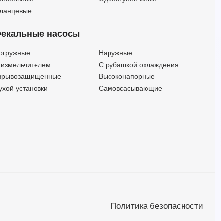
ланцевые
екальные насосы
огружные
Наружные
 измельчителем
С рубашкой охлаждения
зрывозащищенные
Высоконапорные
ухой установки
Самовсасывающие
Политика безопасности