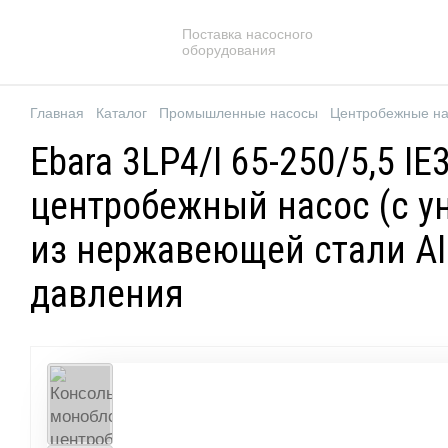
Поставка насосного
оборудования
Главная
Каталог
Промышленные насосы
Центробежные н
Ebara 3LP4/I 65-250/5,5 
центробежный насос (с у
из нержавеющей стали AIS
давления