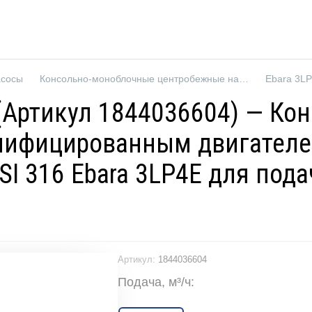
асосы
Консольно-моноблочные центробежные насосы
R (Артикул 1844036604) — К
нифицированным двигателе
I 316 Ebara 3LP4E для под
Артикул:
1844036604
Подача, м³/ч: