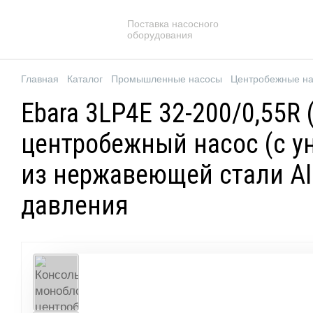
Поставка насосного
оборудования
Главная
Каталог
Промышленные насосы
Центробежные н
Ebara 3LP4E 32-200/0,55
центробежный насос (с у
из нержавеющей стали AIS
давления