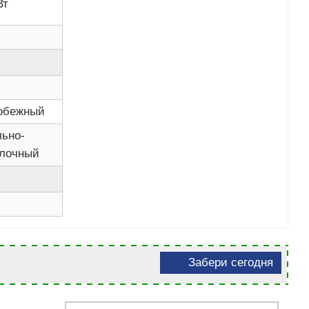
Вт
обежный
льно-
лочный
Забери сегодня