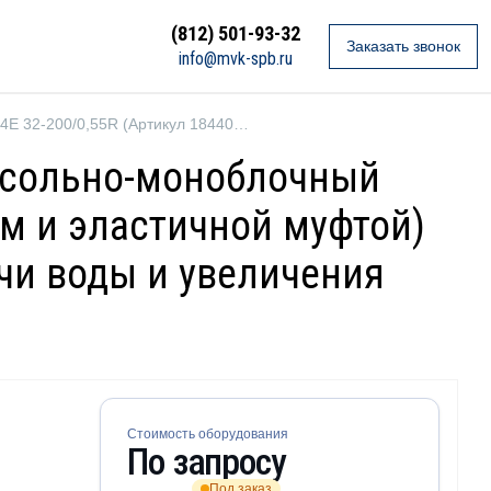
(812) 501-93-32
Заказать звонок
info@mvk-spb.ru
Ebara 3LP4E 32-200/0,55R (Артикул 1844036604)
онсольно-моноблочный
м и эластичной муфтой)
ачи воды и увеличения
Стоимость оборудования
По запросу
Под заказ