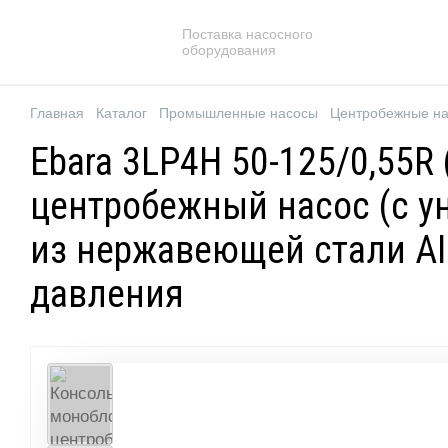
Поставка насосного
оборудования
Главная
Каталог
Промышленные насосы
Центробежные н
Ebara 3LP4H 50-125/0,55
центробежный насос (с у
из нержавеющей стали AI
давления