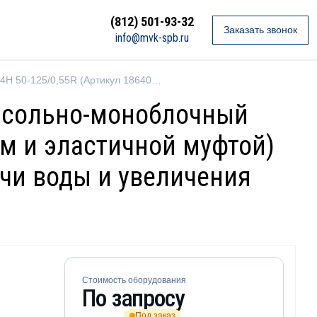
(812) 501-93-32
Заказать звонок
info@mvk-spb.ru
Ebara 3LP4H 50-125/0,55R (Артикул 1864039004)
онсольно-моноблочный
м и эластичной муфтой)
ачи воды и увеличения
Стоимость оборудования
По запросу
Под заказ