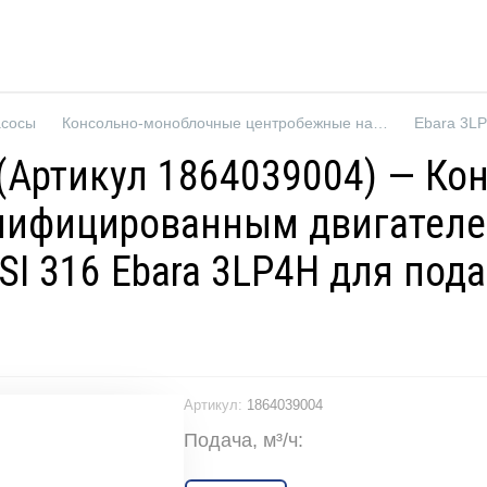
асосы
Консольно-моноблочные центробежные насосы
R (Артикул 1864039004) — К
нифицированным двигателе
SI 316 Ebara 3LP4H для под
Артикул:
1864039004
Подача, м³/ч: