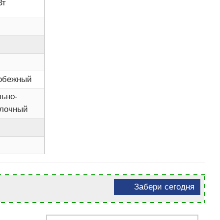
Вт
обежный
льно-
лочный
Забери сегодня