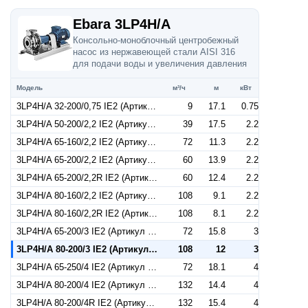
Ebara 3LP4H/A
Консольно-моноблочный центробежный
насос из нержавеющей стали AISI 316
для подачи воды и увеличения давления
Модель
м³/ч
м
кВт
3LP4H/A 32-200/0,75 IE2 (Артикул 1843059004A)
9
17.1
0.75
3LP4H/A 50-200/2,2 IE2 (Артикул 1863109004A)
39
17.5
2.2
3LP4H/A 65-160/2,2 IE2 (Артикул 1877409004A)
72
11.3
2.2
3LP4H/A 65-200/2,2 IE2 (Артикул 1876409004A)
60
13.9
2.2
3LP4H/A 65-200/2,2R IE2 (Артикул 1876409404A)
60
12.4
2.2
3LP4H/A 80-160/2,2 IE2 (Артикул 1403100004A)
108
9.1
2.2
3LP4H/A 80-160/2,2R IE2 (Артикул 1403090004A)
108
8.1
2.2
3LP4H/A 65-200/3 IE2 (Артикул 1876419004A)
72
15.8
3
3LP4H/A 80-200/3 IE2 (Артикул 1404110004A)
108
12
3
3LP4H/A 65-250/4 IE2 (Артикул 1402120004A)
72
18.1
4
3LP4H/A 80-200/4 IE2 (Артикул 1404120004A)
132
14.4
4
3LP4H/A 80-200/4R IE2 (Артикул 1404130004A)
132
15.4
4