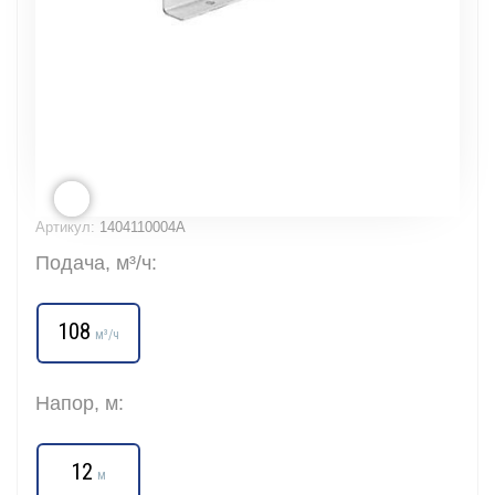
Артикул:
1404110004A
Подача, м³/ч:
108
м³/ч
Напор, м:
12
м