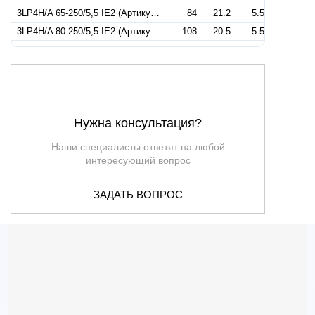
3LP4H/A 65-250/5,5 IE2 (Артикул 1402130004A)
84
21.2
5.5
3LP4H/A 80-250/5,5 IE2 (Артикул 1405130004A)
108
20.5
5.5
3LP4H/A 80-250/5,5R IE2 (Артикул 1405330004A)
108
20.5
5.5
Нужна консультация?
Наши специалисты ответят на любой
интересующий вопрос
ЗАДАТЬ ВОПРОС