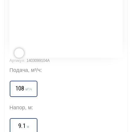
Артикул:
1403099104A
Подача, м³/ч:
108
м³/ч
Напор, м:
9.1
м