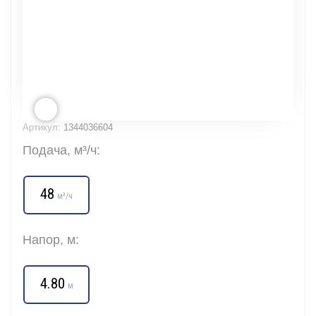
Артикул:
1344036604
Подача, м³/ч:
48
м³/ч
Напор, м:
4.80
м