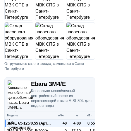
Отгружаем со своего склада, самовывоз в Санкт-
Петербурге
Ebara 3M4/E
Консольно-моноблочный
центробежный насос из
нержавеющей стали AISI 304 для
подачи воды
Модель
м³/ч
м
кВт
3M4E 65-125/0,55 (Артикул 1344036604)
48
4.80
0.55
3M4/E 32-200/1,5/200/HWSA IE2 (Артикул 1270037704E)
9
17.10
1.5