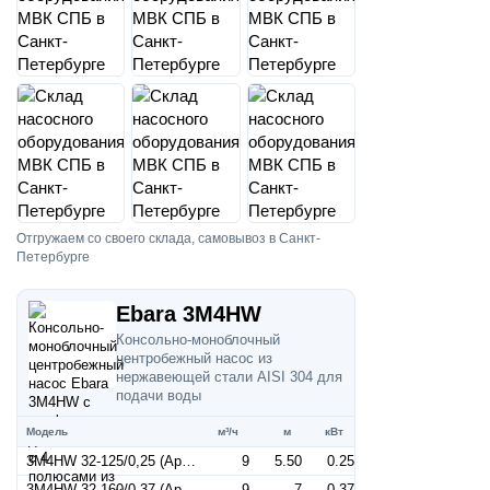
Отгружаем со своего склада, самовывоз в Санкт-
Петербурге
Ebara 3M4HW
Консольно-моноблочный
центробежный насос из
нержавеющей стали AISI 304 для
подачи воды
Модель
м³/ч
м
кВт
3M4HW 32-125/0,25 (Артикул 1270019204)
9
5.50
0.25
3M4HW 32-160/0,37 (Артикул 1270029204)
9
7
0.37