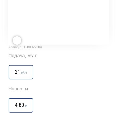
Артикул:
1280029204
Подача, м³/ч:
21
м³/ч
Напор, м:
4.80
м