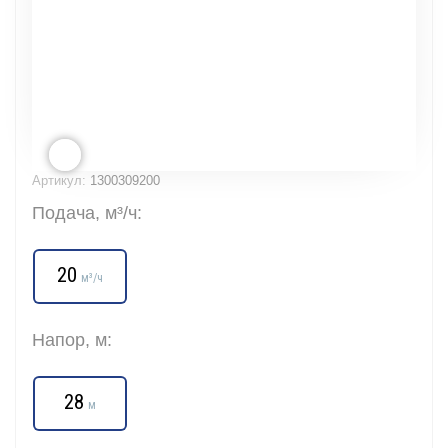
Артикул:
1300309200
Подача, м³/ч:
20
м³/ч
Напор, м:
28
м