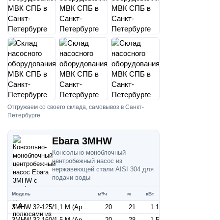
Отгружаем со своего склада, самовывоз в Санкт-
Петербурге
Ebara 3MHW
Консольно-моноблочный
центробежный насос из
нержавеющей стали AISI 304 для
подачи воды
Модель
м³/ч
м
кВт
3MHW 32-125/1,1 M (Артикул 1300209200)
20
21
1.1
3MHW 32-160/1,5 M (Артикул 1300209500)
20
28
1.5