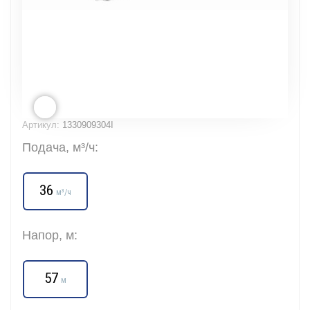
Артикул:
1330909304I
Подача, м³/ч:
36
м³/ч
Напор, м:
57
м