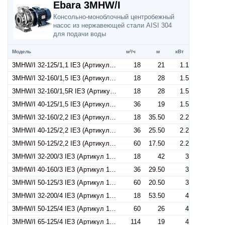
Ebara 3MHW/I
Консольно-моноблочный центробежный
насос из нержавеющей стали AISI 304
для подачи воды
Модель
м³/ч
м
кВт
3MHW/I 32-125/1,1 IE3 (Артикул 1300209704I)
18
21
1.1
3MHW/I 32-160/1,5 IE3 (Артикул 1300209304I)
18
28
1.5
3MHW/I 32-160/1,5R IE3 (Артикул 1300208804I)
18
28
1.5
3MHW/I 40-125/1,5 IE3 (Артикул 1320379204I)
36
19
1.5
3MHW/I 32-160/2,2 IE3 (Артикул 1300309204I)
18
35.50
2.2
3MHW/I 40-125/2,2 IE3 (Артикул 1320279304I)
36
25.50
2.2
3MHW/I 50-125/2,2 IE3 (Артикул 1330509204I)
60
17.50
2.2
3MHW/I 32-200/3 IE3 (Артикул 1310409204I)
18
42
3
3MHW/I 40-160/3 IE3 (Артикул 1320409204I)
36
29.50
3
3MHW/I 50-125/3 IE3 (Артикул 1330559204I)
60
20.50
3
3MHW/I 32-200/4 IE3 (Артикул 1310559304I)
18
53.50
4
3MHW/I 50-125/4 IE3 (Артикул 1330409204I)
60
26
4
3MHW/I 65-125/4 IE3 (Артикул 1344129204I)
114
19
4