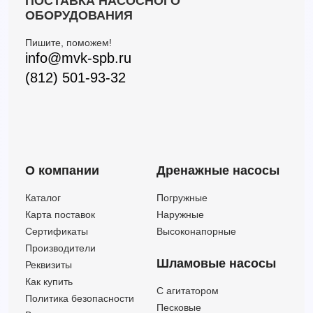
ПОСТАВКА НАСОСНОГО
3MHW/I CL 50-200/11 IE3 (Артикул 1330963006I)
60
56
11
ОБОРУДОВАНИЯ
3MHW/I 50-200/15 IE3 (Артикул 1330989206I)
60
70
15
Пишите, поможем!
3MHW/I 65-160/15 IE3 (Артикул 1345179204I)
138
45.50
15
info@mvk-spb.ru
3MHW/I 65-200/15 IE3 (Артикул 1346179204I)
132
51
15
(812) 501-93-32
3MHW/I 65-200/18,5 IE3 (Артикул 1346189204I)
138
58.50
18.5
3MHW/I 65-200/22 IE3 (Артикул 1346199204I)
138
65.50
22
О компании
Дренажные насосы
Каталог
Погружные
Карта поставок
Наружные
Сертификаты
Высоконапорные
Производители
Шламовые насосы
Реквизиты
Как купить
C агитатором
Политика безопасности
Песковые