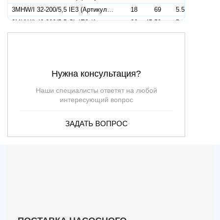
3MHW/I 32-200/5,5 IE3 (Артикул 1310759206I)
18
69
5.5
3MHW/I 40-200/5,5 CL IE3 (Артикул 1330753004I)
36
45.50
5.5
3MHW/I 40-200/5,5 IE3 (Артикул 1330759204I)
36
45.50
5.5
3MHW/I 50-160/5,5 IE3 (Артикул 1330909406I)
60
31
5.5
3MHW/I 65-125/5,5 IE3 (Артикул 1344139104I)
126
24
5.5
Нужна консультация?
3MHW/I 32-200/7,5 400/690-50 IE3 (Артикул 1310903004I)
24
69
7.5
3MHW/I 32-200/7.5 230/400 IE3 (Артикул 1310906506I)
24
69
7.5
Наши специалисты ответят на любой
3MHW/I 32-200/7.5 IE3 (Артикул 1310909204I)
24
69
7.5
интересующий вопрос
3MHW/I 40-200/7,5 IE3 (Артикул 1330909304I)
36
57
7.5
ЗАДАТЬ ВОПРОС
3MHW/I 50-160/7,5 IE3 (Артикул 1330899206I)
60
38.50
7.5
3MHW/I 65-125/7,5 IE3 (Артикул 1344149204I)
132
29.50
7.5
3MHW/I 65-160/7,5 IE3 (Артикул 1345149204I)
126
30
7.5
3MHW/I 50-200/9,2 IE3 (Артикул 1330979206I)
60
50
9.2
3MHW/I 65-160/9,2 IE3 (Артикул 1345159204I)
132
34.50
9.2
3MHSW/I 65-160/11 IE3 (Артикул 1345169204I)
138
38.50
11
3MHW/I 40-200/11 IE3 (Артикул 1339913006I)
60
71
11
3MHW/I 50-200/11 IE3 (Артикул 1330969206I)
60
56
11