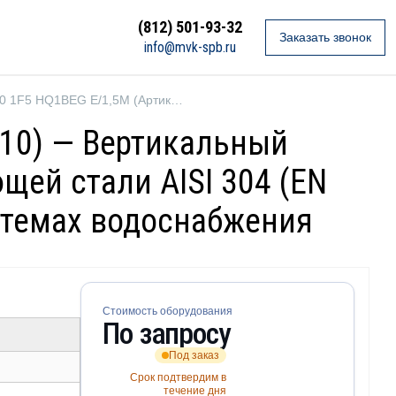
(812) 501-93-32
Заказать звонок
info@mvk-spb.ru
Ebara EVMS20 1F5 HQ1BEG E/1,5M (Артикул 26751140010)
010) — Вертикальный
ей стали AISI 304 (EN
истемах водоснабжения
Стоимость оборудования
По запросу
Под заказ
Срок подтвердим в
течение дня