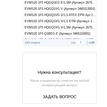
EVMS20 1F5 HQGQ1EG E/1,5M (Артикул 26751120010)
EVMS20 1F5 HQGQ1VG V (Артикул 3465113001)
EVMS20 1F5 HQGQ1VG V/1,5 ATEX EPR Арт.26751130017
EVMS20 1F5 HQGQ1VG V/1,5 ETM (Артикул 26751130015)
EVMS20 1F5 HQGQ1VG V/1,5M (Артикул 26751130010)
EVMS20 1F5 Q1BEG E (Артикул 3465110001)
EVMS20 1F5 Q1BEG E/1,5 ATEX EPR Арт.26751100017
▲
1261 модель
стр.
из
26
▼
EVMS20 1F5 Q1BEG E/1,5 ETM (Артикул 26751100015)
EVMS20 1F5 Q1BEG E/1,5M (Артикул 26751100010)
EVMS20 1F5 Q1BVG V (Артикул 3465111001)
EVMS20 1F5 Q1BVG V/1,5 ATEX EPR Арт.26751110017
EVMS20 1F5 Q1BVG V/1,5 ETM (Артикул 26751110015)
Нужна консультация?
EVMS20 1F5 Q1BVG V/1,5M (Артикул 26751110010)
Наши специалисты ответят на любой
EVMS20 1F6 HQ1BEG E (Артикул 3466114001)
интересующий вопрос
EVMS20 1F6 HQ1BEG E/2,2 ETM (Артикул 26761140015)
EVMS20 1F6 HQ1BVG V (Артикул 3466115001)
ЗАДАТЬ ВОПРОС
EVMS20 1F6 HQ1BVG V/2,2 ETM (Артикул 26761150015)