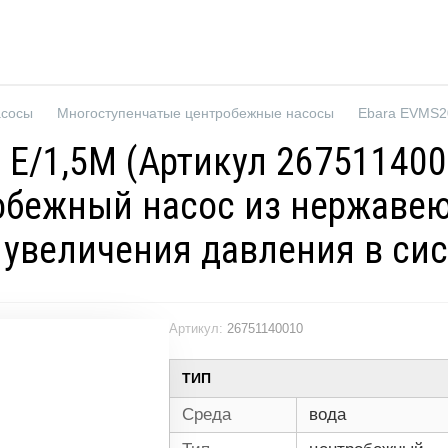
асосы
Многоступенчатые центробежные насосы
 E/1,5M (Артикул 26751140
бежный насос из нержавеющ
я увеличения давления в с
Артикул:
26751140010
ТИП
Среда
вода