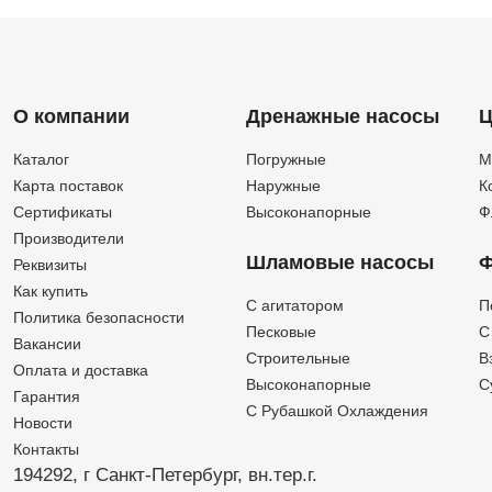
О компании
Дренажные насосы
Ц
Каталог
Погружные
М
Карта поставок
Наружные
К
Сертификаты
Высоконапорные
Ф
Производители
Шламовые насосы
Ф
Реквизиты
Как купить
C агитатором
П
Политика безопасности
Песковые
C
Вакансии
Строительные
В
Оплата и доставка
Высоконапорные
С
Гарантия
С Рубашкой Охлаждения
Новости
Контакты
194292, г Санкт-Петербург,
вн.тер.г.