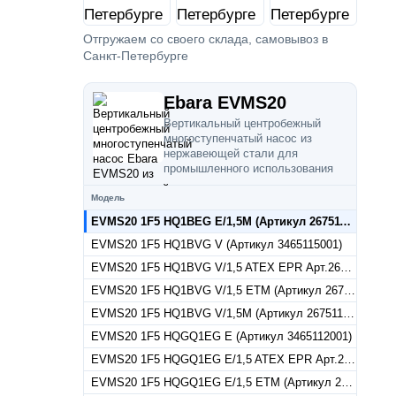
Отгружаем со своего склада, самовывоз в
Санкт-Петербурге
Ebara EVMS20
Вертикальный центробежный
многоступенчатый насос из
нержавеющей стали для
промышленного использования
Модель
EVMS20 1F5 HQ1BEG E/1,5M (Артикул 26751140010)
EVMS20 1F5 HQ1BVG V (Артикул 3465115001)
EVMS20 1F5 HQ1BVG V/1,5 ATEX EPR Арт.26751150017
EVMS20 1F5 HQ1BVG V/1,5 ETM (Артикул 26751150015)
EVMS20 1F5 HQ1BVG V/1,5M (Артикул 26751150010)
EVMS20 1F5 HQGQ1EG E (Артикул 3465112001)
EVMS20 1F5 HQGQ1EG E/1,5 ATEX EPR Арт.26751120017
EVMS20 1F5 HQGQ1EG E/1,5 ETM (Артикул 26751120015)