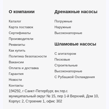
EVMS20 1LF5 HQGQ1EG E/1,5 ATEX EPR Арт.26751220017
О компании
Дренажные насосы
EVMS20 1LF5 HQGQ1EG E/1,5 ETM Арт.26751220015
EVMS20 1LF5 HQGQ1EG E/1,5M Арт.26751220010
Каталог
Погружные
EVMS20 1LF5 HQGQ1VG V/1,5 ATEX EPR Арт.26751230017
Карта поставок
Наружные
EVMS20 1LF5 HQGQ1VG V/1,5 ETM Арт.26751230015
Сертификаты
Высоконапорные
EVMS20 1LF5 HQGQ1VG V/1,5M Арт.26751230010
Производители
EVMS20 1LF5 Q1BEG E/1,5 ATEX EPR Арт.26751200017
Шламовые насосы
Реквизиты
EVMS20 1LF5 Q1BEG E/1,5 ETM Арт.26751200015
Как купить
C агитатором
EVMS20 1LF5 Q1BEG E/1,5M Арт.26751200010
Политика безопасности
Песковые
EVMS20 1LF5 Q1BVG V/1,5 ATEX EPR Арт.26751210017
Вакансии
Строительные
Оплата и доставка
EVMS20 1LF5 Q1BVG V/1,5 ETM Арт.26751210015
Высоконапорные
Гарантия
С Рубашкой Охлаждения
Новости
Контакты
194292, г Санкт-Петербург,
вн.тер.г.
муниципальный округ № 15,
пер 1-й Верхний,
Дом 10,
Корпус 2,
Строение 1,
офис 302