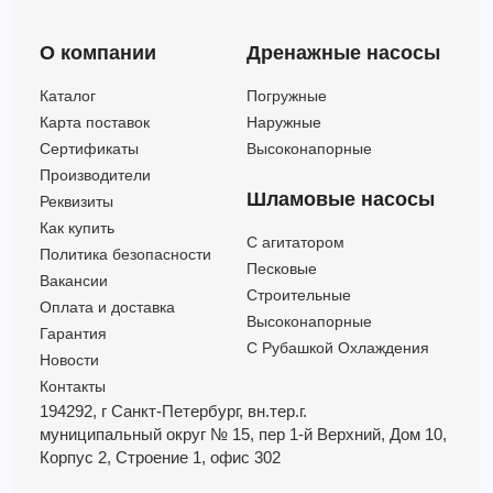
EVMS20 1LF5 HQGQ1EG E/1,5 ATEX EPR Арт.26751220017
О компании
Дренажные насосы
EVMS20 1LF5 HQGQ1EG E/1,5 ETM Арт.26751220015
EVMS20 1LF5 HQGQ1EG E/1,5M Арт.26751220010
Каталог
Погружные
EVMS20 1LF5 HQGQ1VG V/1,5 ATEX EPR Арт.26751230017
Карта поставок
Наружные
EVMS20 1LF5 HQGQ1VG V/1,5 ETM Арт.26751230015
Сертификаты
Высоконапорные
EVMS20 1LF5 HQGQ1VG V/1,5M Арт.26751230010
Производители
EVMS20 1LF5 Q1BEG E/1,5 ATEX EPR Арт.26751200017
Шламовые насосы
Реквизиты
EVMS20 1LF5 Q1BEG E/1,5 ETM Арт.26751200015
Как купить
C агитатором
EVMS20 1LF5 Q1BEG E/1,5M Арт.26751200010
Политика безопасности
Песковые
EVMS20 1LF5 Q1BVG V/1,5 ATEX EPR Арт.26751210017
Вакансии
Строительные
Оплата и доставка
EVMS20 1LF5 Q1BVG V/1,5 ETM Арт.26751210015
Высоконапорные
Гарантия
С Рубашкой Охлаждения
Новости
Контакты
194292, г Санкт-Петербург,
вн.тер.г.
муниципальный округ № 15,
пер 1-й Верхний,
Дом 10,
Корпус 2,
Строение 1,
офис 302