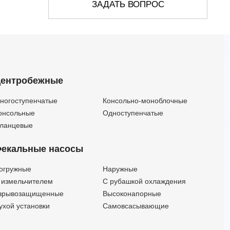
EVMSL32 2-2LF5BQ1VG V/3 (Артикул 27152212024)
ЗАДАТЬ ВОПРОС
EVMSL32 2-2LF5HQ1BEG E (Артикул 3815224202)
EVMSL32 2-2LF5HQ1BEG E/3 (Артикул 27152242024)
EVMSL32 2-2LF5HQ1BVG V (Артикул 3815225202)
EVMSL32 2-2LF5HQ1BVG V/3 (Артикул 27152252024)
EVMSL32 2-2LF5HQGQ1EG E (Артикул 3815222202)
ентробежные
EVMSL32 2-2LF5HQGQ1EG E/3 (Артикул 27152222024)
EVMSL32 2-2LF5HQGQ1VG V (Артикул 3815223202)
ногоступенчатые
Консольно-моноблочные
EVMSL32 2-2LF5HQGQ1VG V/3 (Артикул 27152232024)
онсольные
Одноступенчатые
EVMSL32 3-0LF5BQ1EG E (Артикул 3815220003)
ланцевые
EVMSL32 3-0LF5BQ1EG E/5.5 (Артикул 27152200034)
екальные насосы
EVMSL32 3-0LF5BQ1VG V (Артикул 3815221003)
EVMSL32 3-0LF5BQ1VG V/5.5 (Артикул 27152210034)
огружные
Наружные
EVMSL32 3-0LF5HQ1BEG E (Артикул 3815224003)
 измельчителем
С рубашкой охлаждения
EVMSL32 3-0LF5HQ1BEG E/5.5 (Артикул 27152240034)
зрывозащищенные
Высоконапорные
EVMSL32 3-0LF5HQ1BVG V (Артикул 3815225003)
ухой установки
Самовсасывающие
EVMSL32 3-0LF5HQ1BVG V/5.5 (Артикул 27152250034)
EVMSL32 3-0LF5HQGQ1EG E (Артикул 3815222003)