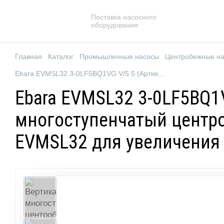
Поставка насосного
оборудования
Главная
Каталог
Промышленные насосы
Центробежные н
Ebara EVMSL32 3-0LF5BQ1VG V/5.5 (Артикул 27152210034)
Ebara EVMSL32 3-0LF5BQ1
многоступенчатый центро
EVMSL32 для увеличения