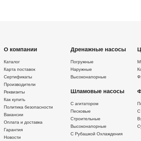
О компании
Дренажные насосы
Ц
Каталог
Погружные
М
Карта поставок
Наружные
К
Сертификаты
Высоконапорные
Ф
Производители
Шламовые насосы
Ф
Реквизиты
Как купить
C агитатором
П
Политика безопасности
Песковые
C
Вакансии
Строительные
В
Оплата и доставка
Высоконапорные
С
Гарантия
С Рубашкой Охлаждения
Новости