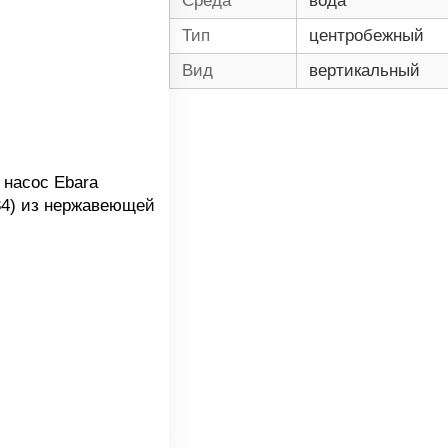
Среда
вода
Тип
центробежный
Вид
вертикальный