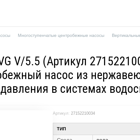
асосы
Многоступенчатые центробежные насосы
VG V/5.5 (Артикул 2715221
бежный насос из нержавеющ
 давления в системах водо
Артикул:
27152210034
ТИП