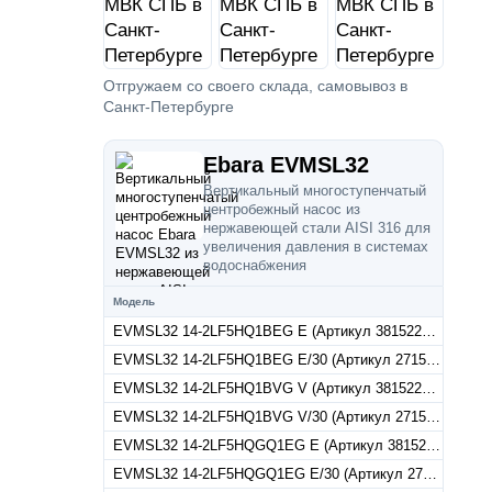
Отгружаем со своего склада, самовывоз в
Санкт-Петербурге
Ebara EVMSL32
Вертикальный многоступенчатый
центробежный насос из
нержавеющей стали AISI 316 для
увеличения давления в системах
водоснабжения
Модель
EVMSL32 14-2LF5HQ1BEG E (Артикул 3815224214)
EVMSL32 14-2LF5HQ1BEG E/30 (Артикул 27152242144)
EVMSL32 14-2LF5HQ1BVG V (Артикул 3815225214)
EVMSL32 14-2LF5HQ1BVG V/30 (Артикул 27152252144)
EVMSL32 14-2LF5HQGQ1EG E (Артикул 3815222214)
EVMSL32 14-2LF5HQGQ1EG E/30 (Артикул 27152222144)