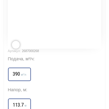
Артикул:
2687000268
Подача, м³/ч:
390
м³/ч
Напор, м:
113.7
м