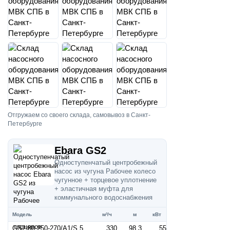
Отгружаем со своего склада, самовывоз в Санкт-
Петербурге
Ebara GS2
Одноступенчатый центробежный
насос из чугуна Рабочее колесо
чугунное + торцевое уплотнение
+ эластичная муфта для
коммунального водоснабжения
Модель
м³/ч
м
кВт
GS2 80-250-270/A1/S 55 (Артикул 2687001853)
330
98.3
55