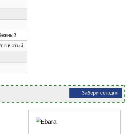
бежный
упенчатый
Забери сегодня