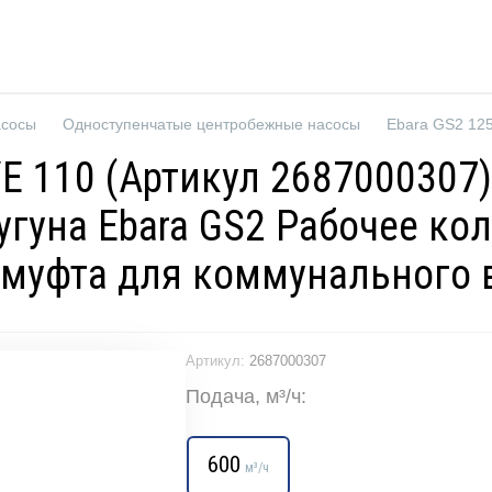
асосы
Одноступенчатые центробежные насосы
/E 110 (Артикул 268700030
гуна Ebara GS2 Рабочее кол
 муфта для коммунального
Артикул:
2687000307
Подача, м³/ч:
600
м³/ч