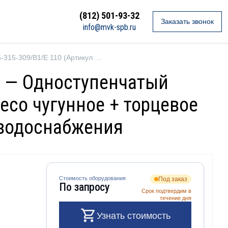
(812) 501-93-32
Заказать звонок
info@mvk-spb.ru
Ebara GS2 125-315-309/B1/E 110 (Артикул 2687000307)
7) — Одноступенчатый
есо чугунное + торцевое
 водоснабжения
Стоимость оборудования
Под заказ
По запросу
Срок подтвердим в
течение дня
Узнать стоимость