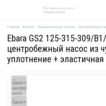
Поставка насосного
оборудования
Главная
Каталог
Промышленные насосы
Центробежные н
Ebara GS2 125-315-309/B1
центробежный насос из чу
уплотнение + эластичная