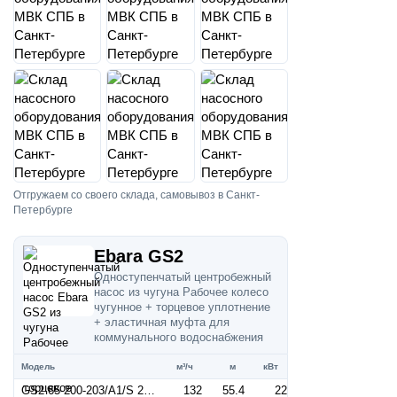
Отгружаем со своего склада, самовывоз в Санкт-
Петербурге
Ebara GS2
Одноступенчатый центробежный
насос из чугуна Рабочее колесо
чугунное + торцевое уплотнение
+ эластичная муфта для
коммунального водоснабжения
Модель
м³/ч
м
кВт
GS2 65-200-203/A1/S 22 (Артикул 2687001773)
132
55.4
22