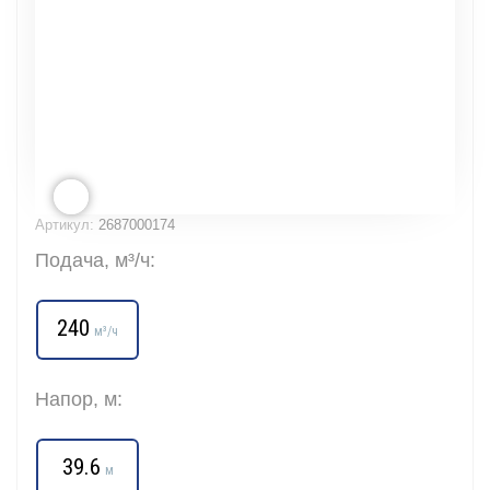
Артикул:
2687000174
Подача, м³/ч:
240
м³/ч
Напор, м:
39.6
м