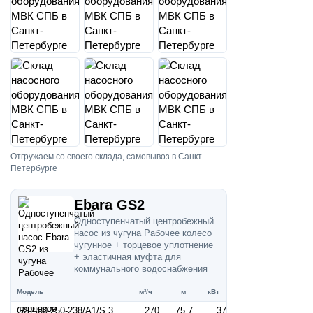
Отгружаем со своего склада, самовывоз в Санкт-
Петербурге
Ebara GS2
Одноступенчатый центробежный
насос из чугуна Рабочее колесо
чугунное + торцевое уплотнение
+ эластичная муфта для
коммунального водоснабжения
Модель
м³/ч
м
кВт
GS2 80-250-238/A1/S 37 (Артикул 2687001844)
270
75.7
37