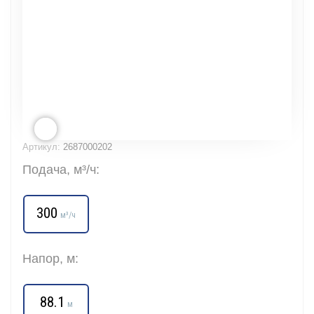
Артикул:
2687000202
Подача, м³/ч:
300
м³/ч
Напор, м:
88.1
м