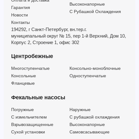
Оплата и доставка
Высоконапорные
Гарантия
С Рубашкой Охлаждения
Новости
Контакты
194292, г Санкт-Петербург,
вн.тер.г.
муниципальный округ № 15,
пер 1-й Верхний,
Дом 10,
Корпус 2,
Строение 1,
офис 302
Центробежные
Многоступенчатые
Консольно-моноблочные
Консольные
Одноступенчатые
Фланцевые
Фекальные насосы
Погружные
Наружные
C измельчителем
С рубашкой охлаждения
Взрывозащищенные
Высоконапорные
Сухой установки
Самовсасывающие