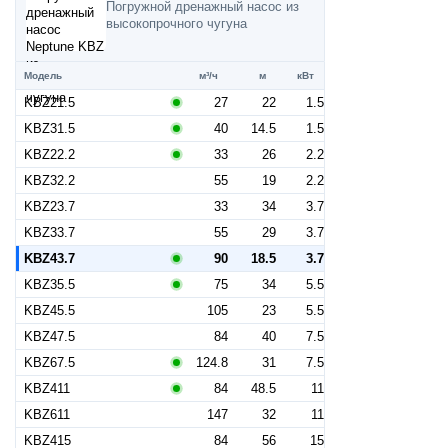
Погружной дренажный насос из
высокопрочного чугуна
Модель
м³/ч
м
кВт
KBZ21.5
27
22
1.5
KBZ31.5
40
14.5
1.5
KBZ22.2
33
26
2.2
KBZ32.2
55
19
2.2
KBZ23.7
33
34
3.7
KBZ33.7
55
29
3.7
KBZ43.7
90
18.5
3.7
KBZ35.5
75
34
5.5
KBZ45.5
105
23
5.5
KBZ47.5
84
40
7.5
KBZ67.5
124.8
31
7.5
KBZ411
84
48.5
11
KBZ611
147
32
11
KBZ415
84
56
15