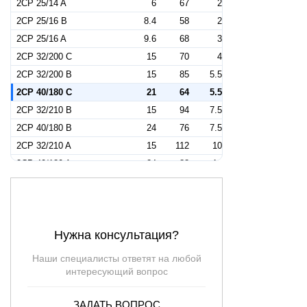
2CP 25/14 A
6
67
2
2CP 25/16 B
8.4
58
2
2CP 25/16 A
9.6
68
3
2CP 32/200 C
15
70
4
2CP 32/200 B
15
85
5.5
2CP 40/180 C
21
64
5.5
2CP 32/210 B
15
94
7.5
2CP 40/180 B
24
76
7.5
2CP 32/210 A
15
112
10
2CP 40/180 A
24
88
10
2CP 40/200 B
27
97
12.5
2CP 40/200 A
27
105
15
2CP 25/130N
6
42
—
Нужна консультация?
2CP 80-C
4.2
27
—
Наши специалисты ответят на любой
интересующий вопрос
ЗАДАТЬ ВОПРОС