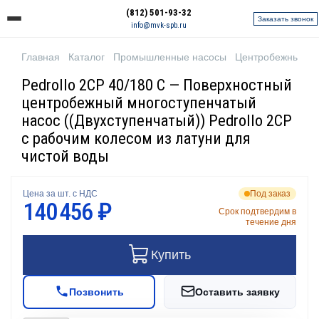
(812) 501-93-32
Заказать звонок
info@mvk-spb.ru
Главная
Каталог
Промышленные насосы
Центробежные н
Pedrollo 2CP 40/180 C — Поверхностный
центробежный многоступенчатый
насос ((Двухступенчатый)) Pedrollo 2CP
с рабочим колесом из латуни для
чистой воды
Цена за шт. с НДС
Под заказ
140 456 ₽
Срок подтвердим в
течение дня
Купить
Позвонить
Оставить заявку