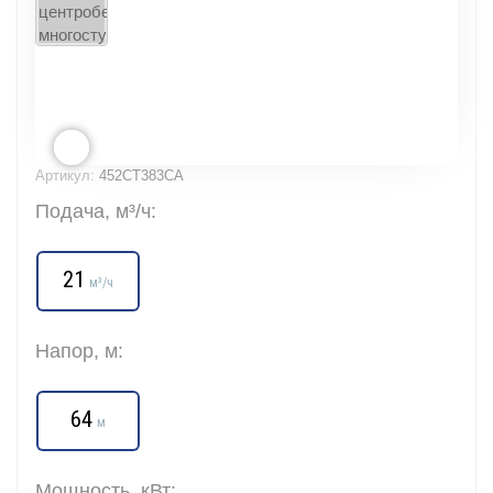
Артикул:
452CT383CA
Подача, м³/ч:
21
м³/ч
Напор, м:
64
м
Мощность, кВт: