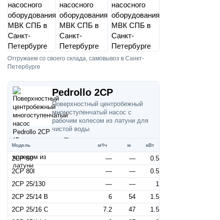
Отгружаем со своего склада, самовывоз в Санкт-
Петербурге
Pedrollo 2CP
Поверхностный центробежный
многоступенчатый насос с
рабочим колесом из латуни для
чистой воды
Модель
м³/ч
м
кВт
2CP 80
—
—
0.5
2CP 80I
—
—
0.5
2CP 25/130
—
—
1
2CP 25/14 B
6
54
1.5
2CP 25/16 C
7.2
47
1.5