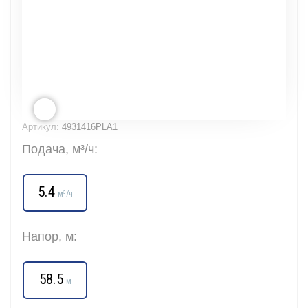
Артикул:
4931416PLA1
Подача, м³/ч:
5.4
м³/ч
Напор, м:
58.5
м