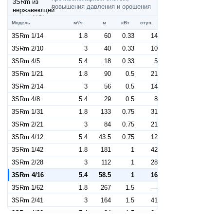
повышения давления и орошения
Модель
м³/ч
м
кВт
ступ.
3SRm 1/14
1.8
60
0.33
14
3SRm 2/10
3
40
0.33
10
3SRm 4/5
5.4
18
0.33
5
3SRm 1/21
1.8
90
0.5
21
3SRm 2/14
3
56
0.5
14
3SRm 4/8
5.4
29
0.5
8
3SRm 1/31
1.8
133
0.75
31
3SRm 2/21
3
84
0.75
21
3SRm 4/12
5.4
43.5
0.75
12
3SRm 1/42
1.8
181
1
42
3SRm 2/28
3
112
1
28
3SRm 4/16
5.4
58.5
1
16
3SRm 1/62
1.8
267
1.5
—
3SRm 2/41
3
164
1.5
41
3SRm 4/23
5.4
84
1.5
23