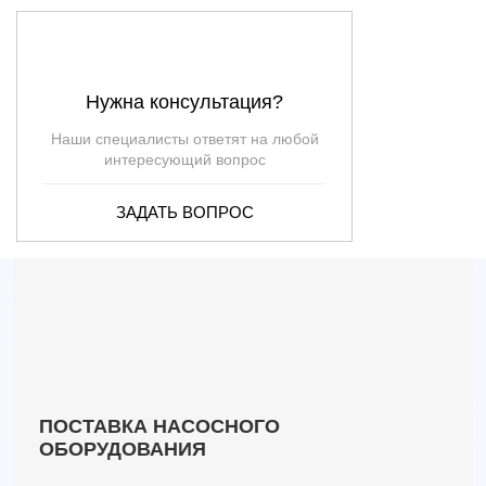
3SRm 2/15
3
60
—
15
3SRm 2/22
2.7
68
—
22
3SRm 2/30
2.7
93
—
30
Нужна консультация?
3SRm 2/43
2.7
133
—
43
Наши специалисты ответят на любой
интересующий вопрос
ЗАДАТЬ ВОПРОС
ПОСТАВКА НАСОСНОГО
ОБОРУДОВАНИЯ