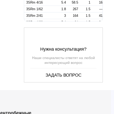
3SRm 4/16
5.4
58.5
1
16
3SRm 1/62
1.8
267
1.5
—
3SRm 2/41
3
164
1.5
41
3SRm 4/23
5.4
84
1.5
23
3SRm 2/15
3
60
—
15
3SRm 2/22
2.7
68
—
22
3SRm 2/30
2.7
93
—
30
Нужна консультация?
3SRm 2/43
2.7
133
—
43
Наши специалисты ответят на любой
интересующий вопрос
ЗАДАТЬ ВОПРОС
ентробежные