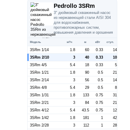
Pedrollo 3SRm
3" дюймовый скважинный насос
из нержавеющей стали AISI 304
для водоснабжения,
противопожарных систем,
повышения давления и орошения
Модель
м³/ч
м
кВт
ступ.
3SRm 1/14
1.8
60
0.33
14
3SRm 2/10
3
40
0.33
10
3SRm 4/5
5.4
18
0.33
5
3SRm 1/21
1.8
90
0.5
21
3SRm 2/14
3
56
0.5
14
3SRm 4/8
5.4
29
0.5
8
3SRm 1/31
1.8
133
0.75
31
3SRm 2/21
3
84
0.75
21
3SRm 4/12
5.4
43.5
0.75
12
3SRm 1/42
1.8
181
1
42
3SRm 2/28
3
112
1
28