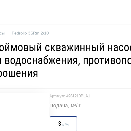
осы
Pedrollo 3SRm 2/10
 дюймовый скважинный нас
ля водоснабжения, противоп
рошения
Артикул:
4931210PLA1
Подача, м³/ч:
3
м³/ч