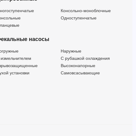
ногоступенчатые
Консольно-моноблочные
онсольные
Одноступенчатые
ланцевые
екальные насосы
огружные
Наружные
 измельчителем
С рубашкой охлаждения
зрывозащищенные
Высоконапорные
ухой установки
Самовсасывающие