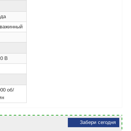
ода
кважинный
20 В
00 об/
ин
Забери сегодня