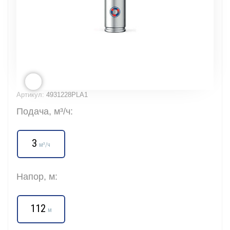
Артикул:
4931228PLA1
Подача, м³/ч:
3
м³/ч
Напор, м:
112
м