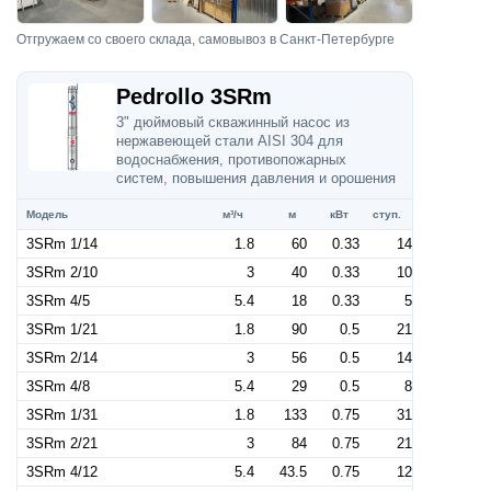
Отгружаем со своего склада, самовывоз в Санкт-Петербурге
Pedrollo 3SRm
3" дюймовый скважинный насос из
нержавеющей стали AISI 304 для
водоснабжения, противопожарных
систем, повышения давления и орошения
Модель
м³/ч
м
кВт
ступ.
3SRm 1/14
1.8
60
0.33
14
3SRm 2/10
3
40
0.33
10
3SRm 4/5
5.4
18
0.33
5
3SRm 1/21
1.8
90
0.5
21
3SRm 2/14
3
56
0.5
14
3SRm 4/8
5.4
29
0.5
8
3SRm 1/31
1.8
133
0.75
31
3SRm 2/21
3
84
0.75
21
3SRm 4/12
5.4
43.5
0.75
12