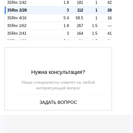
3SRm 1/42
1.8
181
1
42
3SRm 2/28
3
112
1
28
3SRm 4/16
5.4
58.5
1
16
3SRm 1/62
1.8
267
1.5
—
3SRm 2/41
3
164
1.5
41
3SRm 4/23
5.4
84
1.5
23
3SRm 2/15
3
60
—
15
3SRm 2/22
2.7
68
—
22
3SRm 2/30
2.7
93
—
30
Нужна консультация?
3SRm 2/43
2.7
133
—
43
Наши специалисты ответят на любой
интересующий вопрос
ЗАДАТЬ ВОПРОС