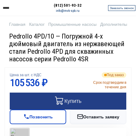
(812) 501-93-32
Заказать звонок
info@mvk-spb.ru
Главная
Каталог
Промышленные насосы
Дополнительное 
Pedrollo 4PD/10 — Погружной 4-х
дюймовый двигатель из нержавеющей
стали Pedrollo 4PD для скважинных
насосов серии Pedrollo 4SR
Цена за шт. с НДС
Под заказ
105 536 ₽
Срок подтвердим в
течение дня
Купить
Позвонить
Оставить заявку