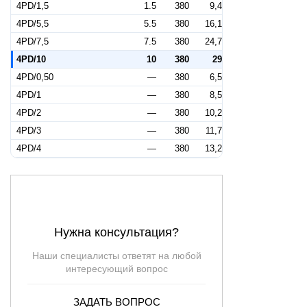
4PD/1,5
1.5
380
9,4
4PD/5,5
5.5
380
16,1
4PD/7,5
7.5
380
24,7
4PD/10
10
380
29
4PD/0,50
—
380
6,5
4PD/1
—
380
8,5
4PD/2
—
380
10,2
4PD/3
—
380
11,7
4PD/4
—
380
13,2
Нужна консультация?
Наши специалисты ответят на любой
интересующий вопрос
ЗАДАТЬ ВОПРОС