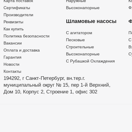
Карта поставок
Наружные
К
Сертификаты
Высоконапорные
Ф
Производители
Шламовые насосы
Ф
Реквизиты
Как купить
C агитатором
П
Политика безопасности
Песковые
C
Вакансии
Строительные
В
Оплата и доставка
Высоконапорные
С
Гарантия
С Рубашкой Охлаждения
Новости
Контакты
194292, г Санкт-Петербург,
вн.тер.г.
муниципальный округ № 15,
пер 1-й Верхний,
Дом 10,
Корпус 2,
Строение 1,
офис 302