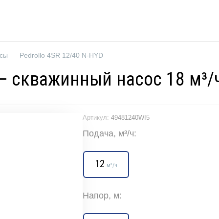
осы
Pedrollo 4SR 12/40 N-HYD
 — скважинный насос 18 м³/ч
Артикул:
49481240WI5
Подача, м³/ч:
12
м³/ч
Напор, м: