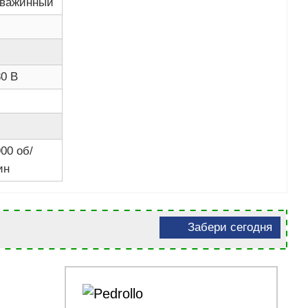
кважинный
80 В
00 об/
ин
Забери сегодня