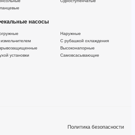
онсольные
Одноступенчатые
4SR 1/35 PD
1
146
—
35
ланцевые
4SR 1/45 P
1
187.7
—
45
екальные насосы
4SR 1/45 PD
1
187.7
—
45
4SR 10 N-HYD (MEI > 0,4)
—
—
—
—
огружные
Наружные
4SR 10-12-15N REGOLAMENTO indice di efficienza minimo MEI>0,4
—
—
—
—
 измельчителем
С рубашкой охлаждения
4SR 10/05 PD
10
19.3
—
5
зрывозащищенные
Высоконапорные
4SR 10/07 PD
10
27.1
—
7
ухой установки
Самовсасывающие
4SR 10/10 NYD
10
44
—
10
4SR 10/10 P
10
44
—
10
4SR 10/10 PD
10
44
—
10
4SR 10/15 NYD
10
66.7
—
15
4SR 10/15 P
10
66.7
—
15
4SR 10/15 PD
10
66.7
—
15
4SR 10/15 PS
10
66.7
—
15
4SR 10/16 N
10
48.3
—
16
4SR 10/20 NYD
10
88.7
—
20
Политика безопасности
4SR 10/20 P
10
88.7
—
20