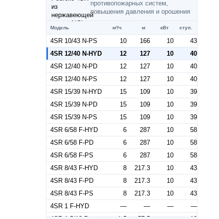
противопожарных систем,
повышения давления и орошения
Модель
м³/ч
м
кВт
ступ.
4SR 10/43 N-PS
10
166
10
43
4SR 12/40 N-HYD
12
127
10
40
4SR 12/40 N-PD
12
127
10
40
4SR 12/40 N-PS
12
127
10
40
4SR 15/39 N-HYD
15
109
10
39
4SR 15/39 N-PD
15
109
10
39
4SR 15/39 N-PS
15
109
10
39
4SR 6/58 F-HYD
6
287
10
58
4SR 6/58 F-PD
6
287
10
58
4SR 6/58 F-PS
6
287
10
58
4SR 8/43 F-HYD
8
217.3
10
43
4SR 8/43 F-PD
8
217.3
10
43
4SR 8/43 F-PS
8
217.3
10
43
4SR 1 F-HYD
—
—
—
—
4SR 1,5/13 P
1.5
57.5
—
13