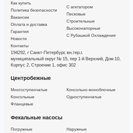
4SRm 4/22 F-P
4
125.3
—
22
Как купить
C агитатором
4SRm 4/26 PD
4
113
—
26
Политика безопасности
Песковые
4SRm 4/7 PD
4
30.3
—
7
Вакансии
Строительные
Оплата и доставка
4SRm 4/9 PD
4
39.2
—
9
Высоконапорные
Гарантия
С Рубашкой Охлаждения
Новости
Контакты
194292, г Санкт-Петербург,
вн.тер.г.
муниципальный округ № 15,
пер 1-й Верхний,
Дом 10,
Корпус 2,
Строение 1,
офис 302
Центробежные
Многоступенчатые
Консольно-моноблочные
Консольные
Одноступенчатые
Фланцевые
Фекальные насосы
Погружные
Наружные