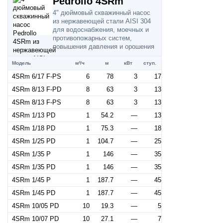
Pedrollo 4SRm
4" дюймовый скважинный насос
из нержавеющей стали AISI 304
для водоснабжения, моечных и
противопожарных систем,
повышения давления и орошения
Модель
м³/ч
м
кВт
ступ.
4SRm 6/17 F-PS
6
78
3
17
4SRm 8/13 F-PD
8
63
3
13
4SRm 8/13 F-PS
8
63
3
13
4SRm 1/13 PD
1
54.2
—
13
4SRm 1/18 PD
1
75.3
—
18
4SRm 1/25 PD
1
104.7
—
25
4SRm 1/35 P
1
146
—
35
4SRm 1/35 PD
1
146
—
35
4SRm 1/45 P
1
187.7
—
45
4SRm 1/45 PD
1
187.7
—
45
4SRm 10/05 PD
10
19.3
—
5
4SRm 10/07 PD
10
27.1
—
7