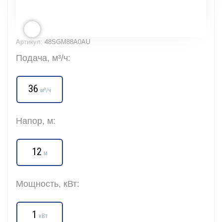
Артикул:
48SGM88A0AU
Подача, м³/ч:
36
м³/ч
Напор, м:
12
м
Мощность, кВт:
1
кВт