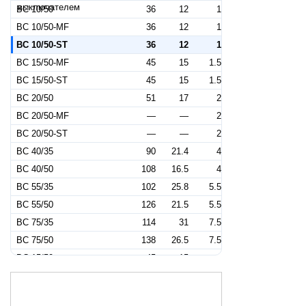
BC 10/50
36
12
1
BC 10/50-MF
36
12
1
BC 10/50-ST
36
12
1
BC 15/50-MF
45
15
1.5
BC 15/50-ST
45
15
1.5
BC 20/50
51
17
2
BC 20/50-MF
—
—
2
BC 20/50-ST
—
—
2
BC 40/35
90
21.4
4
BC 40/50
108
16.5
4
BC 55/35
102
25.8
5.5
BC 55/50
126
21.5
5.5
BC 75/35
114
31
7.5
BC 75/50
138
26.5
7.5
BC 15/50
45
15
—
BC/35
—
—
—