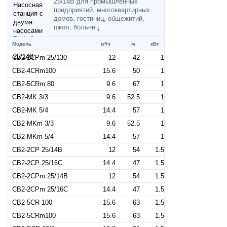
25/14B для промышленных
предприятий, многоквартирных
домов, гостиниц, общежитий,
школ, больниц
Модель
м³/ч
м
кВт
CB2-2CPm 25/130
12
42
1
CB2-4CRm100
15.6
50
1
CB2-5CRm 80
9.6
67
1
CB2-MK 3/3
9.6
52.5
1
CB2-MK 5/4
14.4
57
1
CB2-MKm 3/3
9.6
52.5
1
CB2-MKm 5/4
14.4
57
1
CB2-2CP 25/14B
12
54
1.5
CB2-2CP 25/16C
14.4
47
1.5
CB2-2CPm 25/14B
12
54
1.5
CB2-2CPm 25/16C
14.4
47
1.5
CB2-5CR 100
15.6
63
1.5
CB2-5CRm100
15.6
63
1.5