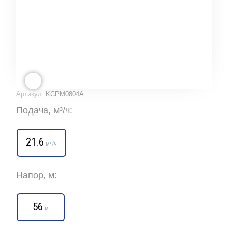
Артикул:
KCPM0804A
Подача, м³/ч:
21.6
м³/ч
Напор, м:
56
м