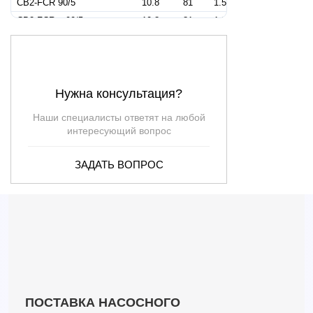
CB2-FCR 90/5
10.8
81
1.5
CB2-FCRm 90/5
10.8
81
1.5
CB2-MK 3/5
9.6
87
1.5
CB2-MK 5/5
14.4
71
1.5
CB2-MK 8/4
21.6
56
1.5
Нужна консультация?
CB2-MKm 3/5
9.6
87
1.5
CB2-MKm 5/5
14.4
71
1.5
Наши специалисты ответят на любой
CB2-MKm 8/4
21.6
56
1.5
интересующий вопрос
CB2-2CP 25/16B
16.8
58
2
ЗАДАТЬ ВОПРОС
CB2-2CPm 25/16B
16.8
58
2
CB2-FCR 130/4
15.6
68.5
2
CB2-FCRm 130/4
15.6
68.5
2
CB2-MK 3/6
9.6
105
2
CB2-MK 5/7
14.4
99
2
CB2-MK 8/5
21.6
70
2
CB2-MKm 3/6
9.6
105
2
CB2-FCR 130/5
—
—
2.5
ПОСТАВКА НАСОСНОГО
CB2-2CP 25/16A
19.2
68
3