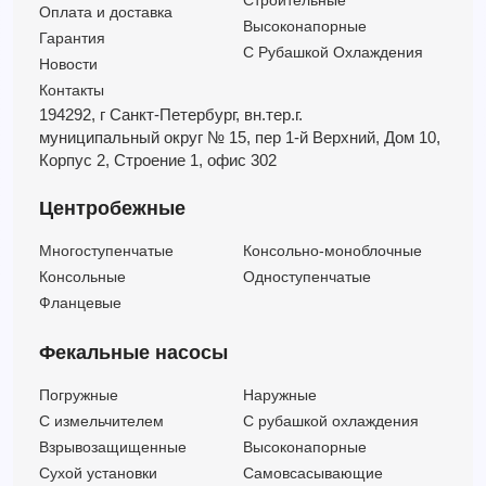
Строительные
Оплата и доставка
Высоконапорные
Гарантия
С Рубашкой Охлаждения
Новости
Контакты
194292, г Санкт-Петербург,
вн.тер.г.
муниципальный округ № 15,
пер 1-й Верхний,
Дом 10,
Корпус 2,
Строение 1,
офис 302
Центробежные
Многоступенчатые
Консольно-моноблочные
Консольные
Одноступенчатые
Фланцевые
Фекальные насосы
Погружные
Наружные
C измельчителем
С рубашкой охлаждения
Взрывозащищенные
Высоконапорные
Сухой установки
Самовсасывающие