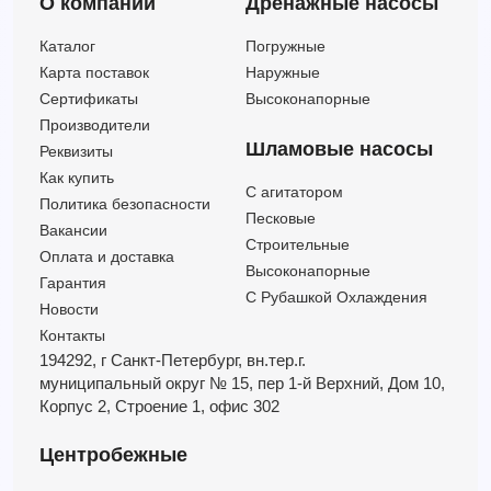
О компании
Дренажные насосы
F4 100/200C
138
12.7
5.5
F4 65/250B
75
21.8
5.5
Каталог
Погружные
F4 80/200B
108
14
5.5
Карта поставок
Наружные
F4 100/200A
156
15.8
7.5
Сертификаты
Высоконапорные
F4 100/200B
144
14.2
7.5
Производители
F4 65/250A
78
23.5
7.5
Шламовые насосы
Реквизиты
F4 80/200A
114
15.5
7.5
Как купить
C агитатором
F4 80/250B
108
19.5
7.5
Политика безопасности
Песковые
F4 100/250B
156
18.5
10
Вакансии
Строительные
Оплата и доставка
F4 80/250A
117
22
10
Высоконапорные
Гарантия
С Рубашкой Охлаждения
Новости
Контакты
194292, г Санкт-Петербург,
вн.тер.г.
муниципальный округ № 15,
пер 1-й Верхний,
Дом 10,
Корпус 2,
Строение 1,
офис 302
Центробежные