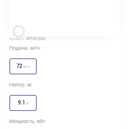
Артикул:
4FP65159A
Подача, м³/ч:
72
м³/ч
Напор, м:
9.1
м
Мощность, кВт: