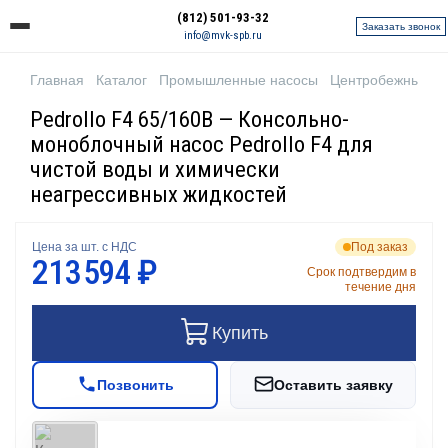
(812) 501-93-32
Заказать звонок
info@mvk-spb.ru
Главная
Каталог
Промышленные насосы
Центробежные н
Pedrollo F4 65/160B — Консольно-
моноблочный насос Pedrollo F4 для
чистой воды и химически
неагрессивных жидкостей
Цена за шт. с НДС
Под заказ
213 594 ₽
Срок подтвердим в
течение дня
Купить
Позвонить
Оставить заявку