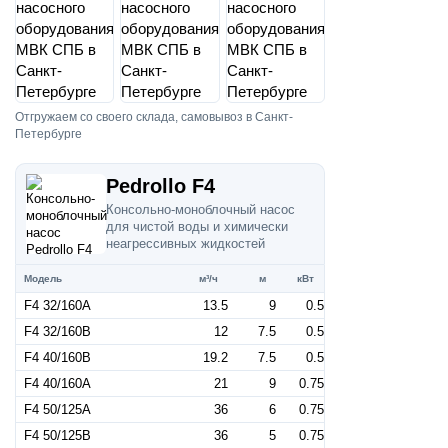
Отгружаем со своего склада, самовывоз в Санкт-
Петербурге
Pedrollo F4
Консольно-моноблочный насос
для чистой воды и химически
неагрессивных жидкостей
Модель
м³/ч
м
кВт
F4 32/160A
13.5
9
0.5
F4 32/160B
12
7.5
0.5
F4 40/160B
19.2
7.5
0.5
F4 40/160A
21
9
0.75
F4 50/125A
36
6
0.75
F4 50/125B
36
5
0.75