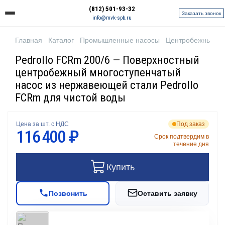
(812) 501-93-32
Заказать звонок
info@mvk-spb.ru
Главная
Каталог
Промышленные насосы
Центробежные н
Pedrollo FCRm 200/6 — Поверхностный
центробежный многоступенчатый
насос из нержавеющей стали Pedrollo
FCRm для чистой воды
Цена за шт. с НДС
Под заказ
116 400 ₽
Срок подтвердим в
течение дня
Купить
Позвонить
Оставить заявку