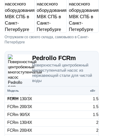
Отгружаем со своего склада, самовывоз в Санкт-
Петербурге
Pedrollo FCRm
Поверхностный центробежный
многоступенчатый насос из
нержавеющей стали для чистой
воды
Модель
кВт
FCRm 130/3X
1.5
FCRm 200/3X
1.5
FCRm 90/5X
1.5
FCRm 130/4X
2
FCRm 200/4X
2