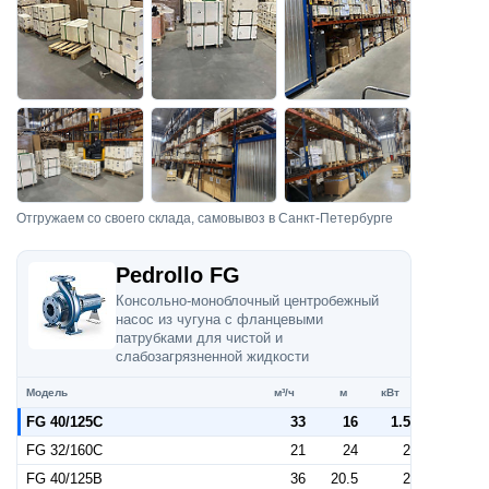
Отгружаем со своего склада, самовывоз в Санкт-Петербурге
Pedrollo FG
Консольно-моноблочный центробежный
насос из чугуна с фланцевыми
патрубками для чистой и
слабозагрязненной жидкости
Модель
м³/ч
м
кВт
FG 40/125C
33
16
1.5
FG 32/160C
21
24
2
FG 40/125B
36
20.5
2