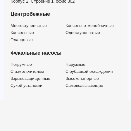
Корпус 2,
Строение 1,
офис 302
Центробежные
Многоступенчатые
Консольно-моноблочные
Консольные
Одноступенчатые
Фланцевые
Фекальные насосы
Погружные
Наружные
C измельчителем
С рубашкой охлаждения
Взрывозащищенные
Высоконапорные
Сухой установки
Самовсасывающие
© ООО "МВК СПБ" 2025 |
Политика безопасности
Все права защищены