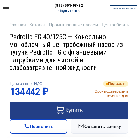
(812) 501-93-32
Заказать звонок
info@mvk-spb.ru
Главная
Каталог
Промышленные насосы
Центробежные н
Pedrollo FG 40/125C — Консольно-
моноблочный центробежный насос из
чугуна Pedrollo FG с фланцевыми
патрубками для чистой и
слабозагрязненной жидкости
Цена за шт. с НДС
Под заказ
134 442 ₽
Срок подтвердим в
течение дня
Купить
Позвонить
Оставить заявку