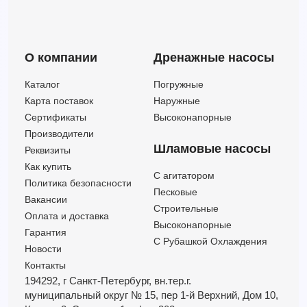
FG 40/250A
42
88
20
FG 50/200B
102
52
20
FG 50/250B
60
72
20
О компании
Дренажные насосы
FG 65/160A
144
40.5
20
FG 65/200B
144
44
20
Каталог
Погружные
FG 80/160C
240
30
20
Карта поставок
Наружные
FG 100/160B
312
34
25
Сертификаты
Высоконапорные
FG 50/200A
108
61
25
Производители
FG 50/250A
60
85
25
Шламовые насосы
Реквизиты
FG 65/200A
150
50
25
Как купить
C агитатором
FG 80/160B
240
35
25
Политика безопасности
Песковые
FG 100/160A
330
38
30
Вакансии
Строительные
Оплата и доставка
FG 50/200AR
108
69
30
Высоконапорные
Гарантия
С Рубашкой Охлаждения
Новости
Контакты
194292, г Санкт-Петербург,
вн.тер.г.
муниципальный округ № 15,
пер 1-й Верхний,
Дом 10,