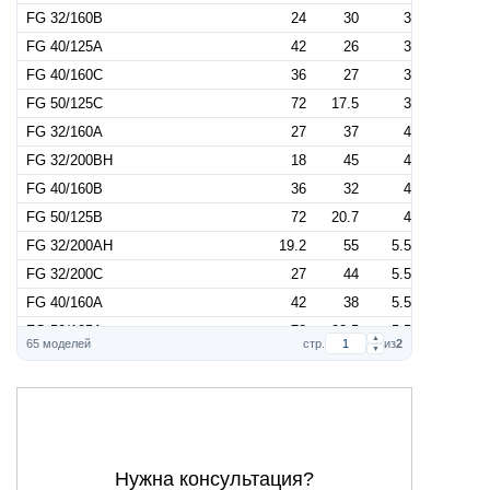
FG 32/160B
24
30
3
FG 40/125A
42
26
3
FG 40/160C
36
27
3
FG 50/125C
72
17.5
3
FG 32/160A
27
37
4
FG 32/200BH
18
45
4
FG 40/160B
36
32
4
FG 50/125B
72
20.7
4
FG 32/200AH
19.2
55
5.5
FG 32/200C
27
44
5.5
FG 40/160A
42
38
5.5
FG 50/125A
72
23.5
5.5
▲
65 моделей
стр.
из
2
▼
FG 50/160C
60
27
5.5
FG 65/125C
108
16
5.5
FG 32/200B
30
51
7.5
FG 40/200B
42
47
7.5
FG 50/160B
72
32
7.5
Нужна консультация?