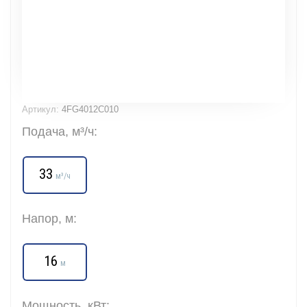
Артикул:
4FG4012C010
Подача, м³/ч:
33
м³/ч
Напор, м:
16
м
Мощность, кВт: