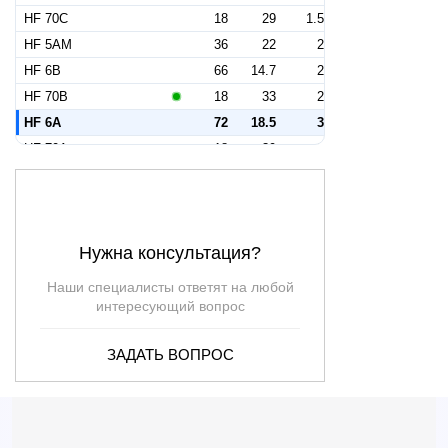
HF 70C
18
29
1.5
HF 5AM
36
22
2
HF 6B
66
14.7
2
HF 70B
18
33
2
HF 6A
72
18.5
3
HF 70A
18
39
3
HF 20B
—
—
4
HF 8B
72
21.5
4
HF 20A
—
—
5.5
Нужна консультация?
HF 8A
72
24.5
5.5
HF 30B
120
18
7.5
Наши специалисты ответят на любой
HF 30A
132
23
10
интересующий вопрос
HF 20A-N
108
21.5
—
ЗАДАТЬ ВОПРОС
HF 20B-N
96
19
—
HF 5C
24
12.5
—