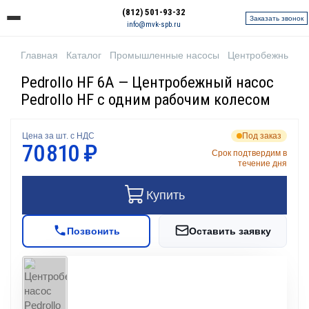
(812) 501-93-32
Заказать звонок
info@mvk-spb.ru
Главная
Каталог
Промышленные насосы
Центробежные н
Pedrollo HF 6A — Центробежный насос
Pedrollo HF с одним рабочим колесом
Цена за шт. с НДС
Под заказ
70 810 ₽
Срок подтвердим в
течение дня
Купить
Позвонить
Оставить заявку