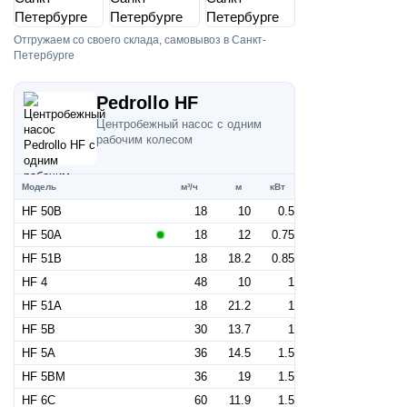
Отгружаем со своего склада, самовывоз в Санкт-
Петербурге
Pedrollo HF
Центробежный насос с одним
рабочим колесом
Модель
м³/ч
м
кВт
HF 50B
18
10
0.5
HF 50A
18
12
0.75
HF 51B
18
18.2
0.85
HF 4
48
10
1
HF 51A
18
21.2
1
HF 5B
30
13.7
1
HF 5A
36
14.5
1.5
HF 5BM
36
19
1.5
HF 6C
60
11.9
1.5