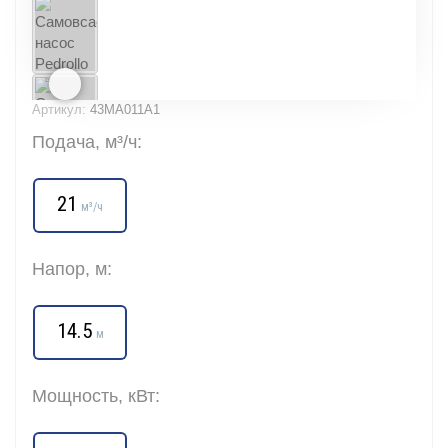
Артикул:
43MA011A1
Подача, м³/ч:
21
м³/ч
Напор, м:
14.5
м
Мощность, кВт: