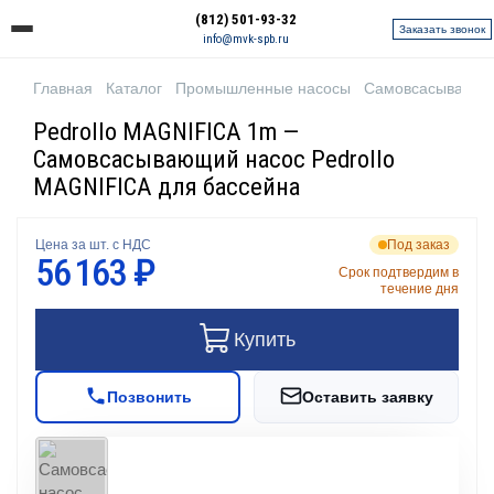
(812) 501-93-32
Заказать звонок
info@mvk-spb.ru
Главная
Каталог
Промышленные насосы
Самовсасывающи
Pedrollo MAGNIFICA 1m —
Самовсасывающий насос Pedrollo
MAGNIFICA для бассейна
Цена за шт. с НДС
Под заказ
56 163 ₽
Срок подтвердим в
течение дня
Купить
Позвонить
Оставить заявку