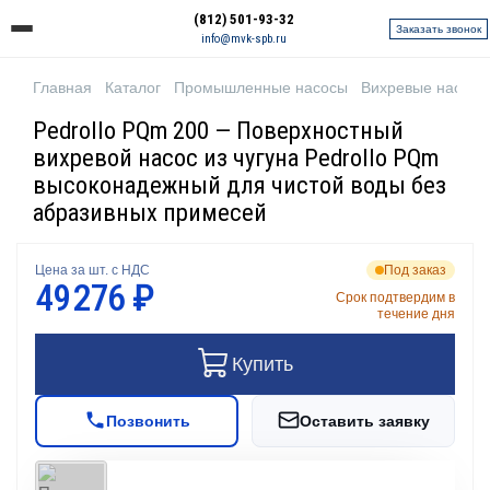
(812) 501-93-32
Заказать звонок
info@mvk-spb.ru
Главная
Каталог
Промышленные насосы
Вихревые насосы
Pedrollo PQm 200 — Поверхностный
вихревой насос из чугуна Pedrollo PQm
высоконадежный для чистой воды без
абразивных примесей
Цена за шт. с НДС
Под заказ
49 276 ₽
Срок подтвердим в
течение дня
Купить
Позвонить
Оставить заявку