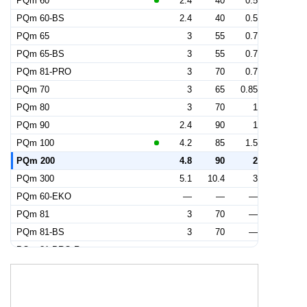
PQm 60
2.4
40
0.5
PQm 60-BS
2.4
40
0.5
PQm 65
3
55
0.7
PQm 65-BS
3
55
0.7
PQm 81-PRO
3
70
0.7
PQm 70
3
65
0.85
PQm 80
3
70
1
PQm 90
2.4
90
1
PQm 100
4.2
85
1.5
PQm 200
4.8
90
2
PQm 300
5.1
10.4
3
PQm 60-EKO
—
—
—
PQm 81
3
70
—
PQm 81-BS
3
70
—
PQm 81-PRO.R
—
—
—