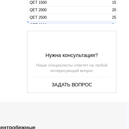
QET 1500
15
QET 2000
20
QET 2500
25
QET 3000
30
QET 4000
40
QET 5000
50
Пульт управления Pedrollo QET 050
—
Нужна консультация?
Пульт управления Pedrollo QET 075
—
Пульт управления Pedrollo QET 100
—
Наши специалисты ответят на любой
Пульт управления Pedrollo QET 1000
—
интересующий вопрос
Пульт управления Pedrollo QET 1250
—
ЗАДАТЬ ВОПРОС
Пульт управления Pedrollo QET 150
—
Пульт управления Pedrollo QET 1500
—
Пульт управления Pedrollo QET 200
—
Пульт управления Pedrollo QET 2000
—
Пульт управления Pedrollo QET 2500
—
Пульт управления Pedrollo QET 300
—
ентробежные