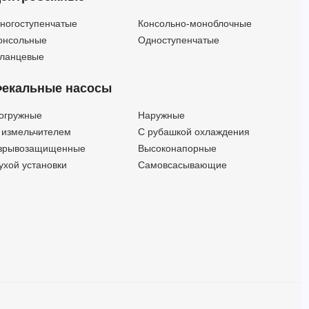
Пульт управления Pedrollo QET 3000
—
Пульт управления Pedrollo QET 400
—
ногоступенчатые
Консольно-моноблочные
Пульт управления Pedrollo QET 4000
—
онсольные
Одноступенчатые
Пульт управления Pedrollo QET 5000
—
ланцевые
Пульт управления Pedrollo QET 550
—
екальные насосы
Пульт управления Pedrollo QET 750
—
огружные
Наружные
 измельчителем
С рубашкой охлаждения
зрывозащищенные
Высоконапорные
ухой установки
Самовсасывающие