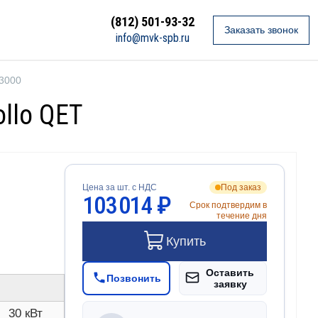
(812) 501-93-32
Заказать звонок
info@mvk-spb.ru
 3000
llo QET
Цена за шт. с НДС
Под заказ
103 014 ₽
Срок подтвердим в
течение дня
Купить
Оставить
Позвонить
заявку
30 кВт