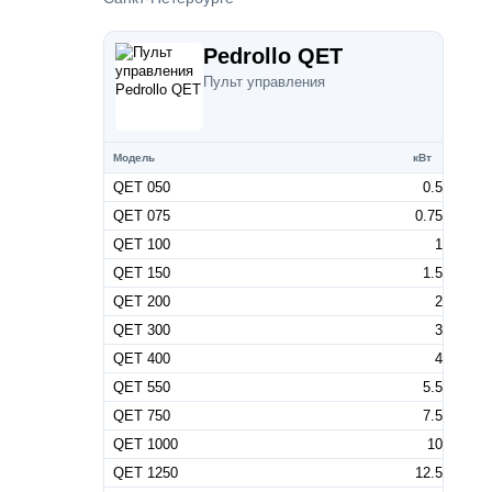
Pedrollo QET
Пульт управления
Модель
кВт
QET 050
0.5
QET 075
0.75
QET 100
1
QET 150
1.5
QET 200
2
QET 300
3
QET 400
4
QET 550
5.5
QET 750
7.5
QET 1000
10
QET 1250
12.5