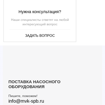
RXm 5/40-GM 10м
—
—
1.5
Нужна консультация?
RXm 4
16.2
16
—
RXm 4/40
20.4
11.3
—
Наши специалисты ответят на любой
RXm 5
19.2
20.5
—
интересующий вопрос
RXm 5/40
22.8
12.8
—
ЗАДАТЬ ВОПРОС
ПОСТАВКА НАСОСНОГО
ОБОРУДОВАНИЯ
Пишите, поможем!
info@mvk-spb.ru