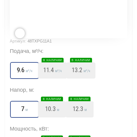
Артикул:
48TXPG11A1
Подача, м³/ч:
В НАЛИЧИИ
В НАЛИЧИИ
9.6
11.4
13.2
м³/ч
м³/ч
м³/ч
Напор, м:
В НАЛИЧИИ
В НАЛИЧИИ
7
10.3
12.3
м
м
м
Мощность, кВт: