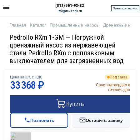
(812) 501-93-32
Заказать звонок
info@mvk-spb.ru
Главная
Каталог
Промышленные насосы
Дренажные насо
Pedrollo RXm 1-GM — Погружной
дренажный насос из нержавеющей
стали Pedrollo RXm с поплавковым
выключателем для загрязненных вод
Цена за шт. с НДС
Под заказ
33 368 ₽
Срок подтвердим в
течение дня
Купить
Позвонить
Оставить заявку