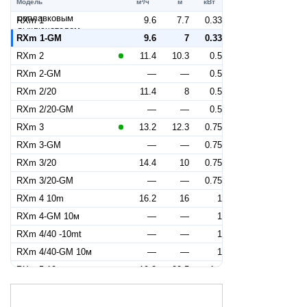
Модель
м³/ч
м
кВт
RXm 1
9.6
7.7
0.33
RXm 1-GM
9.6
7
0.33
RXm 2
11.4
10.3
0.5
RXm 2-GM
—
—
0.5
RXm 2/20
11.4
8
0.5
RXm 2/20-GM
—
—
0.5
RXm 3
13.2
12.3
0.75
RXm 3-GM
—
—
0.75
RXm 3/20
14.4
10
0.75
RXm 3/20-GM
—
—
0.75
RXm 4 10m
16.2
16
1
RXm 4-GM 10м
—
—
1
RXm 4/40 -10mt
—
—
1
RXm 4/40-GM 10м
—
—
1
RXm 5 10m
19.2
20.5
1.5
RXm 5-GM 10м
—
—
1.5
RXm 5/40 -10mt
—
—
1.5