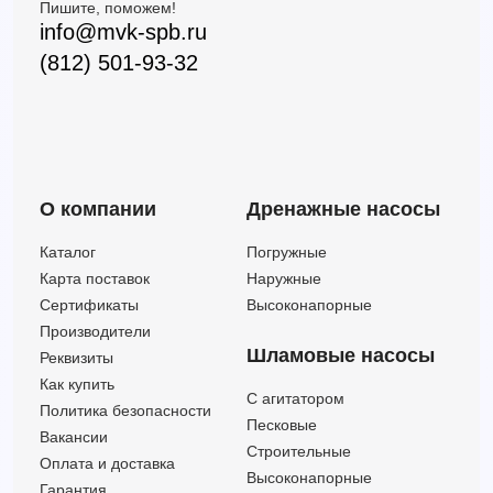
Пишите, поможем!
VX 75/65
90
24.8
7.5
info@mvk-spb.ru
VX 75/80
108
22
7.5
(812) 501-93-32
VX 15/35
30
14
—
VX 15/50
39
11.5
—
VX 30/40
45
20
—
VX-MF in acciaio INOX microfuso - ACQUE LURIDE - VORTEX
—
—
—
VX-ST - INOX - ACQUE LURIDE - VORTEX
—
—
—
О компании
Дренажные насосы
Каталог
Погружные
Карта поставок
Наружные
Сертификаты
Высоконапорные
Производители
Шламовые насосы
Реквизиты
Как купить
C агитатором
Политика безопасности
Песковые
Вакансии
Строительные
Оплата и доставка
Высоконапорные
Гарантия