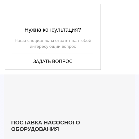
VX 15/50 10m
39
11.5
1.5
VX 15/50-MF
39
11.5
1.5
VX 15/50-ST
39
13.5
1.5
Нужна консультация?
VX 20/35 10m
36
15.5
2
VX 20/35-MF 10m
—
—
2
Наши специалисты ответят на любой
VX 20/35-ST 10m
—
—
2
интересующий вопрос
VX 20/50 10m
45
13.5
2
ЗАДАТЬ ВОПРОС
VX 20/50-MF 10m
—
—
2
VX 20/50-ST 10m
—
—
2
VX 40/40
48
23
4
VX 40/50
54
23
4
VX 40/65
72
17
4
VX 40/80
72
12.5
4
VX 55/40
51
26
5.5
VX 55/50
60
26
5.5
ПОСТАВКА НАСОСНОГО
VX 55/65
81
20.7
5.5
ОБОРУДОВАНИЯ
VX 55/80
84
16.5
5.5