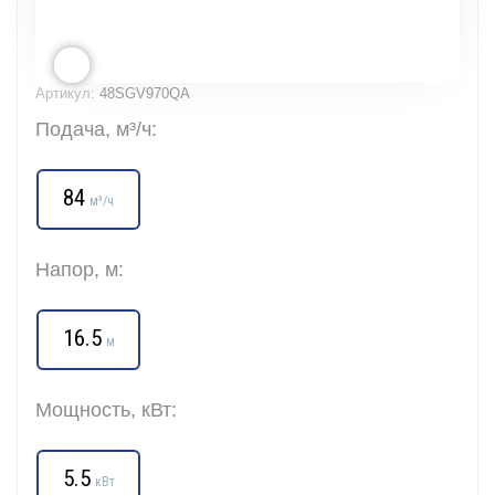
Артикул:
48SGV970QA
Подача, м³/ч:
84
м³/ч
Напор, м:
16.5
м
Мощность, кВт:
5.5
кВт