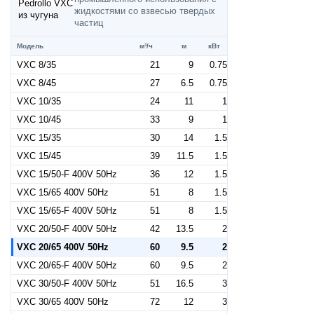
жидкостями со взвесью твердых
частиц
Модель
м³/ч
м
кВт
VXC 8/35
21
9
0.75
VXC 8/45
27
6.5
0.75
VXC 10/35
24
11
1
VXC 10/45
33
9
1
VXC 15/35
30
14
1.5
VXC 15/45
39
11.5
1.5
VXC 15/50-F 400V 50Hz
36
12
1.5
VXC 15/65 400V 50Hz
51
8
1.5
VXC 15/65-F 400V 50Hz
51
8
1.5
VXC 20/50-F 400V 50Hz
42
13.5
2
VXC 20/65 400V 50Hz
60
9.5
2
VXC 20/65-F 400V 50Hz
60
9.5
2
VXC 30/50-F 400V 50Hz
51
16.5
3
VXC 30/65 400V 50Hz
72
12
3