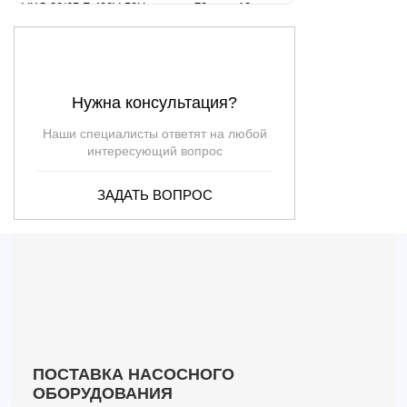
VXC 30/65-F 400V 50Hz
72
12
3
VXC 40/50 400V 50Hz
63
20
4
VXC 40/50-F 400V 50Hz
63
20
4
VXC 40/65 400V 50Hz
75
15.5
4
Нужна консультация?
VXC 40/65-F 400V 50Hz
75
15.5
4
VXC 15/50
36
12
—
Наши специалисты ответят на любой
VXC 20/50
42
13.5
—
интересующий вопрос
VXC 30/50
51
16.5
—
ЗАДАТЬ ВОПРОС
VXC 30/70
72
11
—
VXC-F - ACQUE LURIDE - VORTEX
—
—
—
VXC-F 15/50
36
11.5
—
VXC-F 15/70
51
6.5
—
VXC-F 20/50
42
13
—
VXC-F 20/70
60
8.5
—
VXC-F 30/50
51
16
—
VXC-F 30/70
72
11
—
ПОСТАВКА НАСОСНОГО
ОБОРУДОВАНИЯ