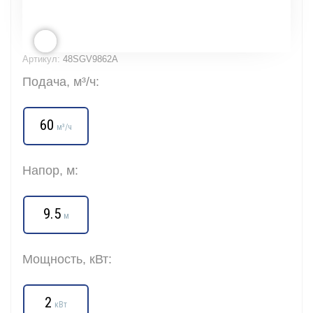
Артикул:
48SGV9862A
Подача, м³/ч:
60
м³/ч
Напор, м:
9.5
м
Мощность, кВт:
2
кВт