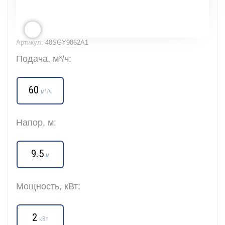
Артикул:
48SGY9862A1
Подача, м³/ч:
60
м³/ч
Напор, м:
9.5
м
Мощность, кВт:
2
кВт