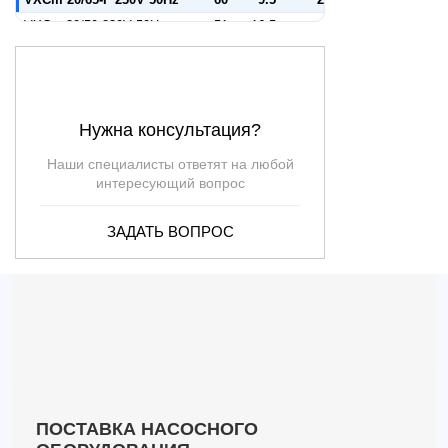
VXCm 30/50 230V 50Hz
51
16.5
3
VXCm 30/50-F 230V 50Hz
51
16.5
3
VXCm 30/65 230V 50Hz
72
12
3
VXCm 30/65-F 230V 50Hz
72
12
3
Нужна консультация?
VXCm 15/50
36
12
—
VXCm 15/70
51
6.5
—
Наши специалисты ответят на любой
VXCm 20/50
42
13.5
—
интересующий вопрос
VXCm 20/70
60
8.5
—
ЗАДАТЬ ВОПРОС
VXCm 30/50
51
16.5
—
VXCm 30/70
72
11
—
VXCm-F 15/50
36
11.5
—
VXCm-F 15/70
51
6.5
—
VXCm-F 20/50
42
13
—
VXCm-F 20/70
60
8.5
—
VXCm-F 30/50
51
16
—
VXCm-F 30/70
72
11
—
ПОСТАВКА НАСОСНОГО