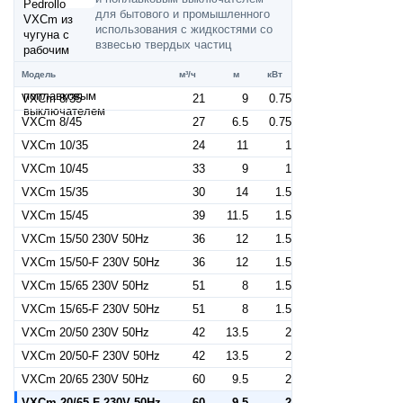
для бытового и промышленного
использования с жидкостями со
взвесью твердых частиц
Модель
м³/ч
м
кВт
VXCm 8/35
21
9
0.75
VXCm 8/45
27
6.5
0.75
VXCm 10/35
24
11
1
VXCm 10/45
33
9
1
VXCm 15/35
30
14
1.5
VXCm 15/45
39
11.5
1.5
VXCm 15/50 230V 50Hz
36
12
1.5
VXCm 15/50-F 230V 50Hz
36
12
1.5
VXCm 15/65 230V 50Hz
51
8
1.5
VXCm 15/65-F 230V 50Hz
51
8
1.5
VXCm 20/50 230V 50Hz
42
13.5
2
VXCm 20/50-F 230V 50Hz
42
13.5
2
VXCm 20/65 230V 50Hz
60
9.5
2
VXCm 20/65-F 230V 50Hz
60
9.5
2