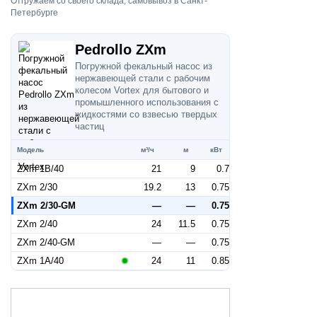
Отгружаем со своего склада, самовывоз в Санкт-
Петербурге
Pedrollo ZXm
Погружной фекальный насос из
нержавеющей стали с рабочим
колесом Vortex для бытового и
промышленного использования с
жидкостями со взвесью твердых
частиц
Модель
м³/ч
м
кВт
ZXm 1B/40
21
9
0.7
ZXm 2/30
19.2
13
0.75
ZXm 2/30-GM
—
—
0.75
ZXm 2/40
24
11.5
0.75
ZXm 2/40-GM
—
—
0.75
ZXm 1A/40
24
11
0.85