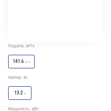
Подача, м³/ч:
141.6
м³/ч
Напор, м:
13.2
м
Мощность, кВт: