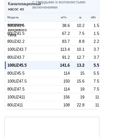
с твердыми и волокнистыми
включениями
Модель
м³/ч
м
кВт
50UZ41.5
38.6
10.2
1.5
80UZ41.5
67.2
7.5
1.5
80UZ42.2
83.7
8.8
2.2
100UZ43.7
113.4
10.1
3.7
80UZ43.7
91.2
12.7
3.7
100UZ45.5
141.6
13.2
5.5
80UZ45.5
114
15
5.5
100UZ47.5
150
15.6
7.5
80UZ47.5
114
19
7.5
100UZ411
156
19
11
80UZ411
108
22.8
11