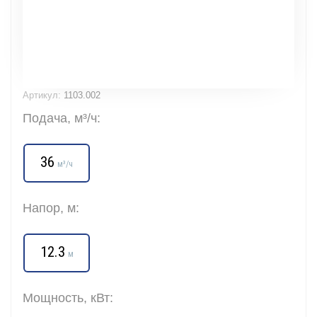
Артикул:
1103.002
Подача, м³/ч:
36
м³/ч
Напор, м:
12.3
м
Мощность, кВт: