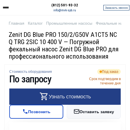
(812) 501-93-32
Заказать звонок
info@mvk-spb.ru
Главная
Каталог
Промышленные насосы
Фекальные насо
Zenit DG Blue PRO 150/2/G50V A1CT5 NC
Q TRG 2SIC 10 400 V — Погружной
фекальный насос Zenit DG Blue PRO для
профессионального использования
Стоимость оборудования
Под заказ
По запросу
Срок подтвердим в
течение дня
Узнать стоимость
Позвонить
Оставить заявку