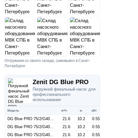
Отгружаем со своего склада, самовывоз в Санкт-
Петербурге
Zenit DG Blue PRO
Погружной фекальный насос для
профессионального
использования
Модель
м³/ч
м
кВт
DG Blue PRO 75/2/G40V A1BM5 NC Q TC 2SIC 10/SH 230 V
21.6
10.2
0.55
DG Blue PRO 75/2/G40V A1BM5 NC Q TCG 2SIC 10/SH 230 V
21.6
10.2
0.55
DG Blue PRO 75/2/G40V A1BT5 NC Q NAE 2SIC 10 400 V
21.6
10.2
0.55