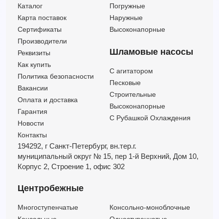
DGG 750/4/100 G0FT5 NC Q TS 2SIC 10 400 V
Каталог
Погружные
DGG 750/4/100 G0FT5 NC Q TS 2SIC 10 400V IN-6
Карта поставок
Наружные
DGG 750/4/80 D0FT5 NC Q TS 2SIC 10 400 V
Сертификаты
Высоконапорные
Производители
Шламовые насосы
Реквизиты
Как купить
C агитатором
Политика безопасности
Песковые
Вакансии
Строительные
Оплата и доставка
Высоконапорные
Гарантия
С Рубашкой Охлаждения
Новости
Контакты
194292, г Санкт-Петербург,
вн.тер.г.
муниципальный округ № 15,
пер 1-й Верхний,
Дом 10,
Корпус 2,
Строение 1,
офис 302
Центробежные
Многоступенчатые
Консольно-моноблочные
Консольные
Одноступенчатые