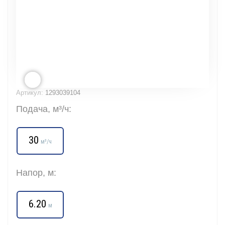
Артикул:
1293039104
Подача, м³/ч:
30
м³/ч
Напор, м:
6.20
м