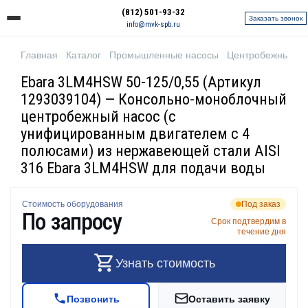
(812) 501-93-32
Заказать звонок
info@mvk-spb.ru
Главная
Каталог
Промышленные насосы
Центробежные н
Ebara 3LM4HSW 50-125/0,55 (Артикул
1293039104) — Консольно-моноблочный
центробежный насос (с
унифицированным двигателем с 4
полюсами) из нержавеющей стали AISI
316 Ebara 3LM4HSW для подачи воды
Стоимость оборудования
Под заказ
По запросу
Срок подтвердим в
течение дня
Узнать стоимость
Позвонить
Оставить заявку