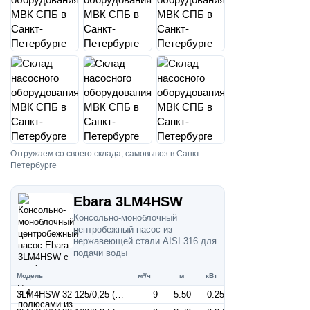
Отгружаем со своего склада, самовывоз в Санкт-
Петербурге
Ebara 3LM4HSW
Консольно-моноблочный
центробежный насос из
нержавеющей стали AISI 316 для
подачи воды
Модель
м³/ч
м
кВт
3LM4HSW 32-125/0,25 (Артикул 1273019104)
9
5.50
0.25