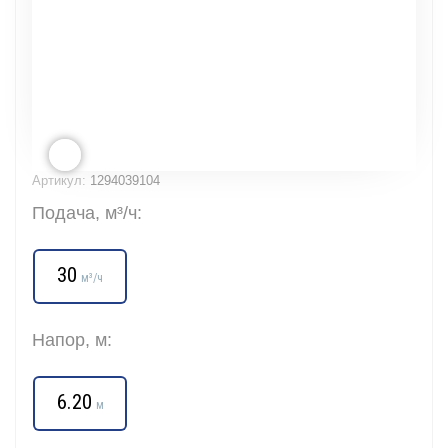
Артикул:
1294039104
Подача, м³/ч:
30
м³/ч
Напор, м:
6.20
м