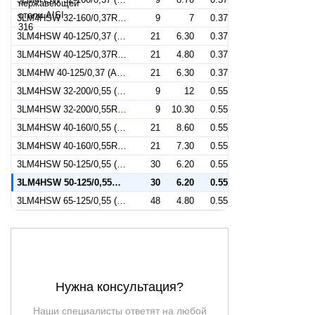
3LM4HSW 32-160/0,37R (Артикул 1274029104)
9
7
0.37
3LM4HSW 40-125/0,37 (Артикул 1283029104)
21
6.30
0.37
3LM4HSW 40-125/0,37R (Артикул 1284029104)
21
4.80
0.37
3LM4HW 40-125/0,37 (Артикул 1283029204)
21
6.30
0.37
3LM4HSW 32-200/0,55 (Артикул 1273039104)
9
12
0.55
3LM4HSW 32-200/0,55R (Артикул 1274039104)
9
10.30
0.55
3LM4HSW 40-160/0,55 (Артикул 1283039104)
21
8.60
0.55
3LM4HSW 40-160/0,55R (Артикул 1284039104)
21
7.30
0.55
3LM4HSW 50-125/0,55 (Артикул 1293039104)
30
6.20
0.55
3LM4HSW 50-125/0,55R (Артикул 1294039104)
30
6.20
0.55
3LM4HSW 65-125/0,55 (Артикул 1341339104)
48
4.80
0.55
Нужна консультация?
Наши специалисты ответят на любой