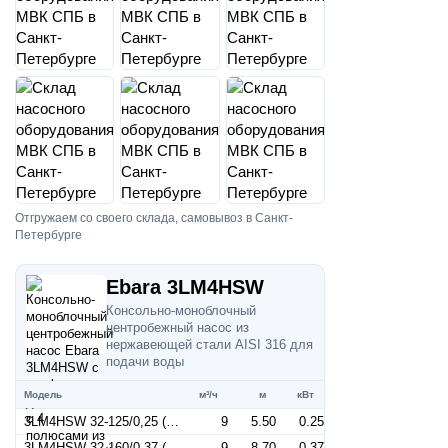
Отгружаем со своего склада, самовывоз в Санкт-
Петербурге
Ebara 3LM4HSW
Консольно-моноблочный
центробежный насос из
нержавеющей стали AISI 316 для
подачи воды
Модель
м³/ч
м
кВт
3LM4HSW 32-125/0,25 (Артикул 1273019104)
9
5.50
0.25
3LM4HSW 32-160/0,37 (Артикул 1273029104)
9
8.70
0.37