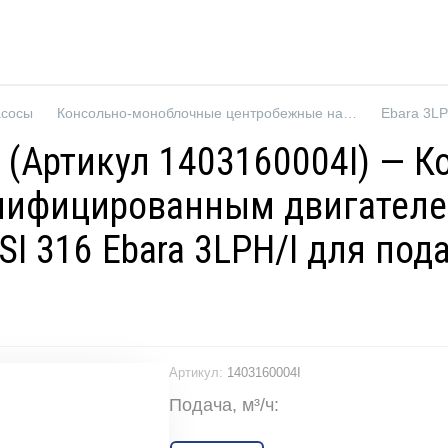
асосы
Консольно-моноблочные центробежные насосы
E3 (Артикул 1403160004I) —
нифицированным двигателе
I 316 Ebara 3LPH/I для под
Артикул:
1403160004I
Подача, м³/ч: