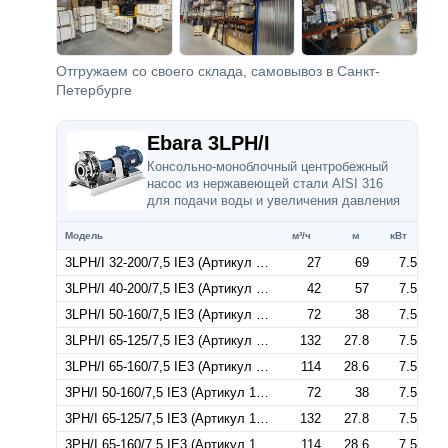
Отгружаем со своего склада, самовывоз в Санкт-
Петербурге
Ebara 3LPH/I
Консольно-моноблочный центробежный
насос из нержавеющей стали AISI 316
для подачи воды и увеличения давления
Модель
м³/ч
м
кВт
3LPH/I 32-200/7,5 IE3 (Артикул 1843149004I)
27
69
7.5
3LPH/I 40-200/7,5 IE3 (Артикул 1853149004I)
42
57
7.5
3LPH/I 50-160/7,5 IE3 (Артикул 1863149004I)
72
38
7.5
3LPH/I 65-125/7,5 IE3 (Артикул 1874149004I)
132
27.8
7.5
3LPH/I 65-160/7,5 IE3 (Артикул 1874249004I)
114
28.6
7.5
3PH/I 50-160/7,5 IE3 (Артикул 1868149004I)
72
38
7.5
3PH/I 65-125/7,5 IE3 (Артикул 1872149004I)
132
27.8
7.5
3PH/I 65-160/7,5 IE3 (Артикул 1872249004I)
114
28.6
7.5