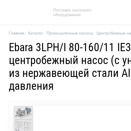
Поставка насосного
оборудования
Главная
Каталог
Промышленные насосы
Центробежные н
Ebara 3LPH/I 80-160/11 I
центробежный насос (с у
из нержавеющей стали AIS
давления