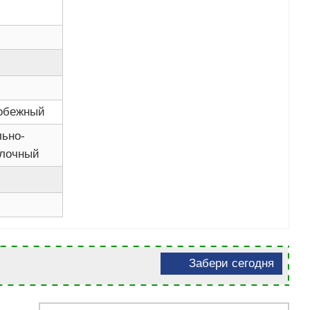
обежный
льно-
лочный
Забери сегодня