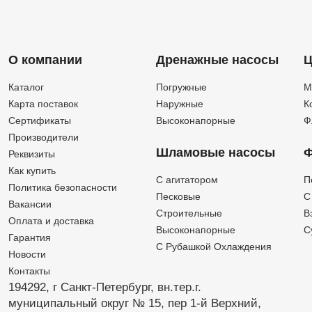
О компании
Дренажные насосы
Ц
Каталог
Погружные
М
Карта поставок
Наружные
К
Сертификаты
Высоконапорные
Ф
Производители
Шламовые насосы
Ф
Реквизиты
Как купить
C агитатором
П
Политика безопасности
Песковые
C
Вакансии
Строительные
В
Оплата и доставка
Высоконапорные
С
Гарантия
С Рубашкой Охлаждения
Новости
Контакты
194292, г Санкт-Петербург,
вн.тер.г.
муниципальный округ № 15,
пер 1-й Верхний,