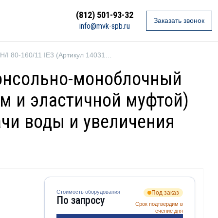
(812) 501-93-32
Заказать звонок
info@mvk-spb.ru
Ebara 3LPH/I 80-160/11 IE3 (Артикул 1403160004I)
 Консольно-моноблочный
м и эластичной муфтой)
ачи воды и увеличения
Стоимость оборудования
Под заказ
По запросу
Срок подтвердим в
течение дня