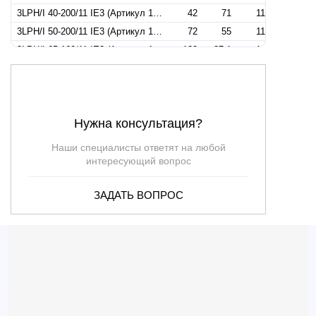
3LPH/I 40-200/11 IE3 (Артикул 1853169004I)
42
71
11
3LPH/I 50-200/11 IE3 (Артикул 1863169004I)
72
55
11
3LPH/I 65-160/11 IE3 (Артикул 1874169004I)
132
37.1
11
3LPH/I 80-160/11 IE3 (Артикул 1403160004I)
180
26.4
11
3LPH/I 80-160/11 IE3 SMN (Артикул 1403161704I)
180
26.4
11
3PH/I 50-200/11 IE3 (Артикул 1868169004I)
72
55
11
Нужна консультация?
3PH/I 65-160/11 IE3 (Артикул 1872169004I)
132
37.1
11
3LPH/I 50-200/15 D.224 IE3 (Артикул 1863179004I)
72
69
15
Наши специалисты ответят на любой
3LPH/I 65-160/15 IE3 (Артикул 1874179004I)
132
44
15
интересующий вопрос
3LPH/I 65-200/15 IE3 (Артикул 1874279004I)
132
49
15
ЗАДАТЬ ВОПРОС
3LPH/I 80-160/15 IE3 (Артикул 1403170004I)
216
33.3
15
3LPH/I 80-160/15R IE3 (Артикул 1403140004I)
216
29.7
15
3LPH/I 80-160/18,5 IE3 (Артикул 1403180004I)
216
33.3
15
3PH/I 50-200/15 D.224 IE3 (Артикул 1868179004I)
72
69
15
3PH/I 65-160/15 IE3 (Артикул 1872179004I)
132
44
15
3PH/I 65-200/15 IE3 (Артикул 1872279004I)
132
49
15
3LPH/I 65-200/18,5 IE3 (Артикул 1874189004I)
132
56.5
18.5