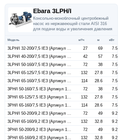
Ebara 3LPH/I
Консольно-моноблочный центробежный
насос из нержавеющей стали AISI 316
для подачи воды и увеличения давления
Модель
м³/ч
м
кВт
3LPH/I 32-200/7,5 IE3 (Артикул 1843149004I)
27
69
7.5
3LPH/I 40-200/7,5 IE3 (Артикул 1853149004I)
42
57
7.5
3LPH/I 50-160/7,5 IE3 (Артикул 1863149004I)
72
38
7.5
3LPH/I 65-125/7,5 IE3 (Артикул 1874149004I)
132
27.8
7.5
3LPH/I 65-160/7,5 IE3 (Артикул 1874249004I)
114
28.6
7.5
3PH/I 50-160/7,5 IE3 (Артикул 1868149004I)
72
38
7.5
3PH/I 65-125/7,5 IE3 (Артикул 1872149004I)
132
27.8
7.5
3PH/I 65-160/7,5 IE3 (Артикул 1872249004I)
114
28.6
7.5
3LPH/I 50-200/9,2 IE3 (Артикул 1863159004I)
72
49
9.2
3LPH/I 65-160/9,2 IE3 (Артикул 1874159004I)
132
32.8
9.2
3PH/I 50-200/9,2 IE3 (Артикул 1868159004I)
72
49
9.2
3PH/I 65-160/9,2 IE3 (Артикул 1872159004I)
132
32.8
9.2