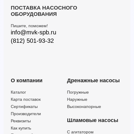
3PH/I 65-200/18,5 IE3 (Артикул 1872189004I)
132
56.5
18.5
ПОСТАВКА НАСОСНОГО
3LPH/I 65-200/22 IE3 (Артикул 1874199004I)
132
64
22
ОБОРУДОВАНИЯ
3LPH/I 80-200/22 IE3 (Артикул 1404190004I)
216
47
22
Пишите, поможем!
3PH/I 65-200/22 IE3 (Артикул 1872199004I)
132
64
22
info@mvk-spb.ru
(812) 501-93-32
О компании
Дренажные насосы
Каталог
Погружные
Карта поставок
Наружные
Сертификаты
Высоконапорные
Производители
Шламовые насосы
Реквизиты
Как купить
C агитатором