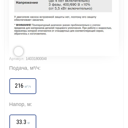
Артикул:
1403180004I
Подача, м³/ч:
216
м³/ч
Напор, м:
33.3
м